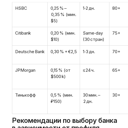
HSBC
0‚25 % –
1‑2 дн.
80+
0‚35 % (мин.
$5)
Citibank
0‚20 % (мин.
Same‑day
75+
$10)
(30 стран)
Deutsche Bank
0‚30 % + €2‚5
1‑3 дн.
70+
JPMorgan
0‚15 % (от
≤ 24 ч.
65+
$500 k)
Тинькофф
0‚5 % (мин.
30 мин. –
30+
₽150)
2 дн.
Рекомендации по выбору банка
в зависимости от профиля