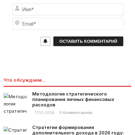
И
м
я
E
*
m
a
i
l
*
Что обсуждаем…
Методология стратегического
планирования личных финансовых
расходов
17.03.2026
0 Комментариев
Стратегии формирования
дополнительного дохода в 2026 году: