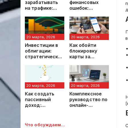
зарабатывать
финансовых
п
на трафике:
ошибок:
д
профессиональ
стратегии для
ный обзор
устойчивого
методик и
финансового
инструментов
благополучия
П
20 марта, 2026
20 марта, 2026
в
Инвестиции в
Как обойти
облигации:
блокировку
стратегический
карты за
инструмент
границей:
для
легальные
формирования
способы и
стабильного
рекомендации
дохода
20 марта, 2026
20 марта, 2026
Как создать
Комплексное
Н
пассивный
руководство по
[
доход:
онлайн-
пошаговое
оформлению и
руководство
подтверждени
ю доходов
Что обсуждаем…
С