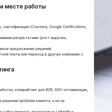
м месте работы
ертификации (Coursera, Google Certifications,
имыми результатами (рост выручки,
ивное предложение решений.
тной платы или переход в другую компанию с
тинга
но
ловок
ботка, копирайтинг для B2B, SEO-оптимизация,
у тексту.
осит
 решении проблем клиента, а не на
на
ез
сайта-визитки, аккаунтов на LinkedIn и