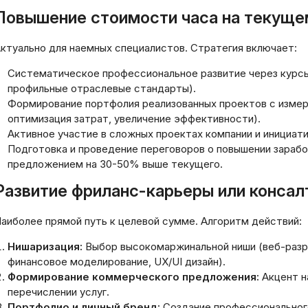
Повышение стоимости часа на текуще
ктуально для наемных специалистов. Стратегия включает:
Систематическое профессиональное развитие через курсы, с
профильные отраслевые стандарты).
Формирование портфолия реализованных проектов с измер
оптимизация затрат, увеличение эффективности).
Активное участие в сложных проектах компании и инициат
Подготовка и проведение переговоров о повышении зарабо
предложением на 30-50% выше текущего.
Развитие фриланс-карьеры или консал
Хорошо, мне нуж
аиболее прямой путь к целевой сумме. Алгоритм действий:
определить заго
статьи по
Нишаризация:
Выбор высокомаржинальной ниши (веб-разра
мплексные меры
предоставленном
финансовое моделирование, UX/UI дизайн).
еспечения
Пользователь пр
Формирование коммерческого предложения:
Акцент на
формационной
ответить только 
перечислении услуг.
зопасности
русском языке, б
Портфолио и личный бренд:
Создание профессионального 