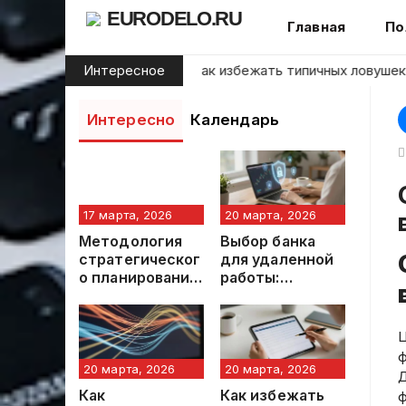
Skip
EURODELO.RU
Главная
По
to
content
ачинающих инвесторов: как избежать типичных ловушек на ф
Интересное
Интересно
Календарь
Стратегический план до
17 марта, 2026
20 марта, 2026
Методология
Выбор банка
стратегическог
для удаленной
о планирования
работы:
личных
стратегические
финансовых
критерии и
расходов
современные
Ц
тренды
ф
20 марта, 2026
20 марта, 2026
Д
Как
Как избежать
ф