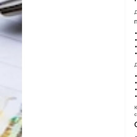
Д
П
Д
К
с