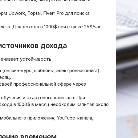
гов или
Стратегии получения
 только
кредита с минимальными
м Upwork, Toptal, Fiverr Pro для поиска
рисками для заёмщика
кта. Для дохода в 1000$ при ставке 25$/час
20.03.2026
источников дохода
печивает устойчивость.
(онлайн-курс, шаблоны, электронная книга).
есяц.
своей профессиональной сфере через
обучения и стартового капитала. При
хода в 1000$ в месяц необходим капитал около
мобильного приложения, YouTube-канала,
вление временем