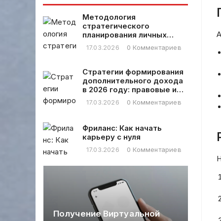
Методология
стратегического
А
планирования личных
финансовых расходов
17.03.2026
0 Комментариев
Стратегии формирования
дополнительного дохода
в 2026 году: правовые и
практические аспекты
17.03.2026
0 Комментариев
Фриланс: Как начать
карьеру с нуля
17.03.2026
0 Комментариев
Н
Ко
об
ин
Получение Виртуальной
бе