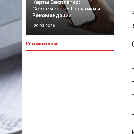
Карты Бесплатно:
кр
ми:
Современные Практики и
ус
ющих
Рекомендации
эк
20.03.2026
19.
Комментарии
Т