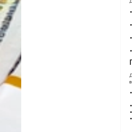
Д
Д
в