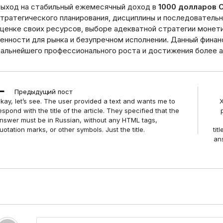
ыход на стабильный ежемесячный доход в
1000 долларов
тратегического планирования, дисциплины и последовательн
ценке своих ресурсов, выборе адекватной стратегии монети
енности для рынка и безупречном исполнении. Данный фин
альнейшего профессионального роста и достижения более 
ead
Предыдущий пост
ore
kay, let’s see. The user provided a text and wants me to
rticles
espond with the title of the article. They specified that the
nswer must be in Russian, without any HTML tags,
uotation marks, or other symbols. Just the title.
tit
an