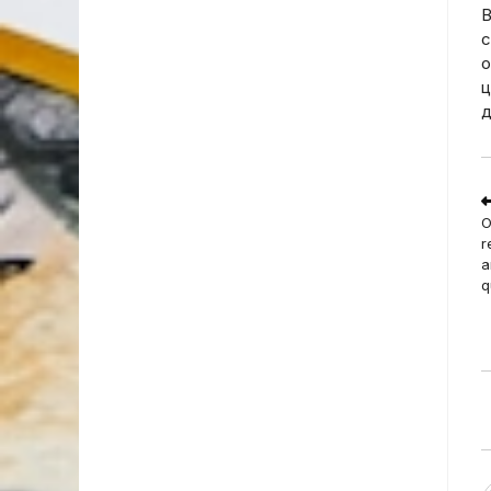
В
с
о
ц
д
R
m
O
a
r
a
q