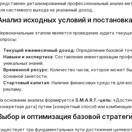
редставлен детализированный профессиональный анализ ме
ля системного выхода на указанный доход.
Анализ исходных условий и постановк
ервоначальным этапом является проведение аудита текуще
опросы:
Текущий ежемесячный доход:
Определение базовой точ
Навыки и экспертиза:
Составление инвентаризации професс
уникальных знаний.
Временной ресурс:
Количество часов, которое может б
основной занятости.
Стартовый капитал:
Наличие финансовых средств для вло
рекламу.
а основании анализа формируется
S.M.A.R.T.-цель
: «Достич
конкретная дата] путем [конкретный способ или комбинация
Выбор и оптимизация базовой стратег
уществует три фундаментальных пути достижения целевого