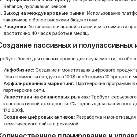
иптовалютных активов в
кавычек, HTML-те
Behance, публикация кейсов.
ловиях цифровой
других символов,
Выход на международные рынки:
Использование платфор
ономики 2026 года
сам заголовок.
заказчиков с более высокими бюджетами.
03.2026
Расценки:
Установка почасовой ставки или стоимости прое
20.03.2026
достаточно 40 часов работы в месяц.
Создание пассивных и полупассивных 
ребует более длительных сроков для окупаемости, но обес
Инфобизнес:
Создание и монетизация цифрового продукта 
При стоимости продукта в 100$ необходимо 10 продаж в м
Аффилированный маркетинг:
Партнерские программы в 
партнерские сети.
Инвестиции на финансовых рынках:
Требует серьезного 
консервативной доходности 7% годовых для пассивного до
170 000$.
Создание цифровых активов:
Разработка и монетизация 
тематического сайта с рекламой.
Количественное планирование и упра