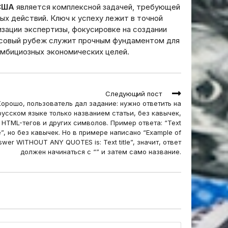
 США
является комплексной задачей, требующей
ых действий. Ключ к успеху лежит в точной
зации экспертизы, фокусировке на создании
ансовый рубеж служит прочным фундаментом для
амбициозных экономических целей.
Следующий пост
Хорошо, пользователь дал задание: нужно ответить на
русском языке только названием статьи, без кавычек,
HTML-тегов и других символов. Пример ответа: “Text
le”, но без кавычек. Но в примере написано “Example of
swer WITHOUT ANY QUOTES is: Text title”, значит, ответ
должен начинаться с “” и затем само название.