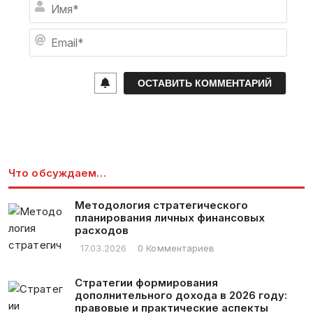
И
м
я
E
*
m
a
i
l
*
Что обсуждаем…
Методология стратегического
планирования личных финансовых
расходов
17.03.2026
0 Комментариев
Стратегии формирования
дополнительного дохода в 2026 году:
правовые и практические аспекты