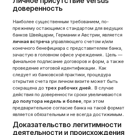
Личное присутствие versus
доверенность
Наиболее существенным требованием‚ по-
прежнему остающимся стандартом для ведущих
банков Швейцарии‚ Германии и Австрии‚ является
личная встреча
управляющего счетом и/или
конечного бенефициара с представителем банка‚
зачастую в головном офисе учреждения․ Цель —
финальное подписание договоров и форм‚ а также
проведение итоговой идентификации․ Как
следует из банковской практики‚ процедура
открытия счета при личном визите может быть
сокращена до
трех рабочих дней
․ В случае
действия по доверенности сроки увеличиваются
до полутора недель и более
‚ при этом
предварительное согласие банка на такой формат
является обязательным и не всегда достижимым․
Доказательство легитимности
деятельности и происхождения