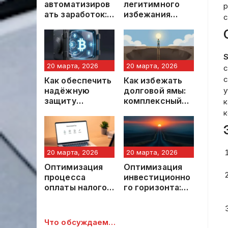
автоматизиров
легитимного
р
ать заработок:
избежания
с
комплексный
налоговых
подход к
штрафов:
построению
профессиональ
устойчивого
ный подход
онлайн‑дохода
20 марта, 2026
20 марта, 2026
с
с
Как обеспечить
Как избежать
надёжную
долговой ямы:
у
защиту
комплексный
к
криптоактивов
подход к
к
финансовой
стабильности
20 марта, 2026
20 марта, 2026
Оптимизация
Оптимизация
процесса
инвестиционно
оплаты налогов
го горизонта:
онлайн:
стратегический
современные
подход к
методы и
долгосрочному
Что обсуждаем…