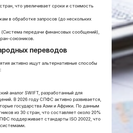
жных
операционной
стран, что увеличивает сроки и стоимость
деятельности стратегии и
ый Подход
инструменты
кам в обработке запросов (до нескольких
21.03.2026
С (Система передачи финансовых сообщений),
тран-союзников.
ародных переводов
иятия активно ищут альтернативные способы
:
ий аналог SWIFT, разработанный для
ний. В 2026 году СПФС активно развивается,
оторые государства Азии и Африки. По данным
ников из 30 стран, что составляет около 20%
СПФС поддерживает стандарты ISO 20022, что
 системами.