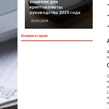
кошелек для
На
криптовалюты:
ув
ости
руководство 2025 года
По
20.03.2026
20.
Комментарии
В
п
С
о
о
Ц
о
о