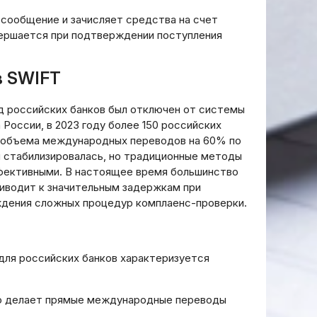
 сообщение и зачисляет средства на счет
вершается при подтверждении поступления
в SWIFT
ряд российских банков был отключен от системы
России, в 2023 году более 150 российских
ю объема международных переводов на 60% по
 стабилизировалась, но традиционные методы
фективными. В настоящее время большинство
иводит к значительным задержкам при
ждения сложных процедур комплаенс-проверки.
для российских банков характеризуется
Управление денежными
то делает прямые международные переводы
тивного
потоками Cash Flow по