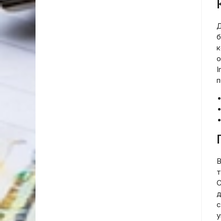
Д
б
к
о
I
п
В
т
С
д
с
у