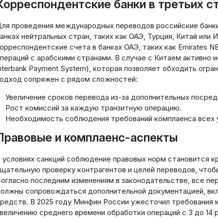
Корреспондентские банки в третьих с
ля проведения международных переводов российские банки
анках нейтральных стран, таких как ОАЭ, Турция, Китай или
орреспондентские счета в банках ОАЭ, таких как Emirates NB
пераций с арабскими странами. В случае с Китаем активно 
nterbank Payment System), которая позволяет обходить огра
одход сопряжен с рядом сложностей:
Увеличение сроков перевода из-за дополнительных посред
Рост комиссий за каждую транзитную операцию.
Необходимость соблюдения требований комплаенса всех 
Правовые и комплаенс-аспекты
 условиях санкций соблюдение правовых норм становится к
щательную проверку контрагентов и целей переводов, что
огласно последним изменениям в законодательстве, все пе
олжны сопровождаться дополнительной документацией, вк
редств. В 2025 году Минфин России ужесточил требования к
величению среднего времени обработки операций с 3 до 14 