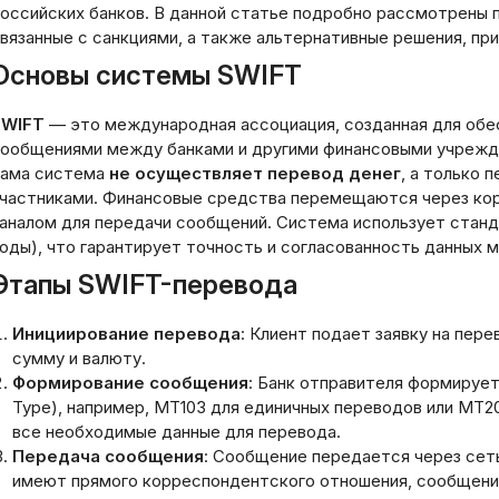
оссийских банков. В данной статье подробно рассмотрены 
вязанные с санкциями, а также альтернативные решения, пр
Основы системы SWIFT
SWIFT
— это международная ассоциация, созданная для обе
ообщениями между банками и другими финансовыми учрежде
ама система
не осуществляет перевод денег
, а только 
частниками. Финансовые средства перемещаются через кор
аналом для передачи сообщений. Система использует стан
оды), что гарантирует точность и согласованность данных 
Этапы SWIFT-перевода
Инициирование перевода
: Клиент подает заявку на пере
сумму и валюту.
Формирование сообщения
: Банк отправителя формируе
Type), например, MT103 для единичных переводов или MT
все необходимые данные для перевода.
Передача сообщения
: Сообщение передается через сеть
имеют прямого корреспондентского отношения, сообщени