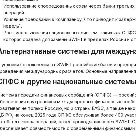
стройка системы
Накопления Дене
Использование опосредованных схем через банки третьих 
едомлений по операциям:
Средств:
операций.
лное руководство
Профессиональн
Усиление требований к комплаенсу, что приводит к задерж
недель).
03.2026
20.03.2026
Рост использования национальных систем, таких как СПФ
которая создана для замены SWIFT в пределах России и с
Альтернативные системы для междун
 условиях отключения от SWIFT российские банки и предпр
роведения международных расчетов. Основные направления
СПФС и другие национальные системы
истема передачи финансовых сообщений (СПФС) — российск
беспечения внутренних и международных финансовых сообще
хватывая не только Россию, но и страны ЕАЭС, а также нек
Б РФ, на конец 2025 года СПФС обслуживал более 400 участ
т общего числа операций, ранее проходящих через SWIFT. 
беспечивает совместимость с современными финансовыми