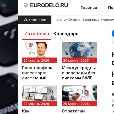
Skip
EURODELO.RU
Главная
По
to
content
ачинающих инвесторов: как избежать типичных ловушек на 
Интересное
Интересно
Календарь
Как работает SWIFT-пе
20 марта, 2026
20 марта, 2026
Риск-профиль
Международны
инвестора:
е переводы без
системный
системы SWIFT:
анализ и
современные
методология
альтернативы и
определения
их
В
практическое
О
применение
20 марта, 2026
20 марта, 2026
S
Как
Стратегии
г