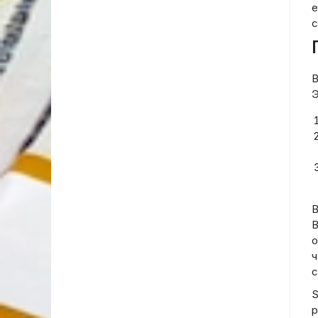
е
с
В
Э
В
B
о
ч
с
S
р