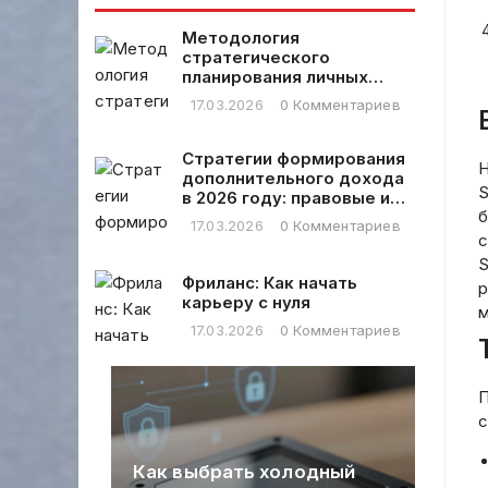
рекомендации
планированию
Методология
стратегического
планирования личных
финансовых расходов
17.03.2026
0 Комментариев
Стратегии формирования
Н
дополнительного дохода
S
в 2026 году: правовые и
б
практические аспекты
17.03.2026
0 Комментариев
с
S
Фриланс: Как начать
р
карьеру с нуля
м
17.03.2026
0 Комментариев
П
с
я
овых
Как выбрать холодный