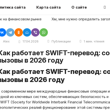
литика сайта
Карта сайта
О сайте
финансовом рынке
Хм, мне нужно определить заголовок ст
Alex
17.04.2026
Публикации
1 мин. чтения
ревод: современные реалии и
вызовы в 2026 году
Как работает SWIFT-перевод: с
вызовы в 2026 году
 современном мире международные финансовые операции иг
дной из ключевых систем, обеспечивающих безопасность и 
WIFT (Society for Worldwide Interbank Financial Telecommunic
еополитических реалий функционирование этой системы пре