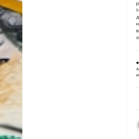
р
Н
д
н
в
о
R
m
А
a
и