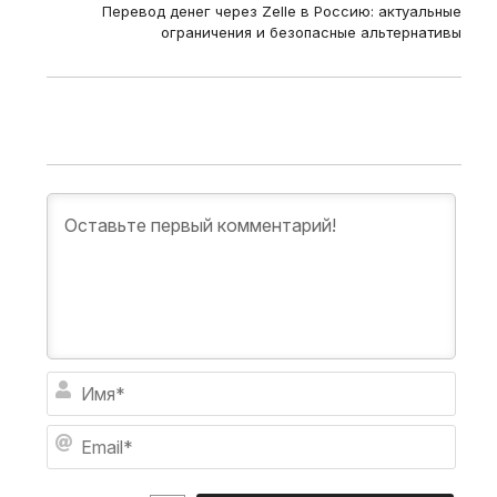
Перевод денег через Zelle в Россию: актуальные
ограничения и безопасные альтернативы
И
м
я
E
*
m
a