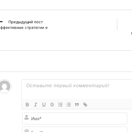
ead
Предыдущий пост
ore
ффективные стратегии е
rticles
И
м
я
E
*