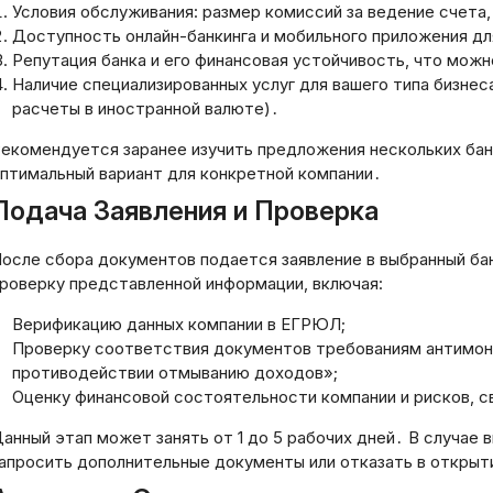
Условия обслуживания: размер комиссий за ведение счета,
Доступность онлайн-банкинга и мобильного приложения дл
Репутация банка и его финансовая устойчивость, что можн
Наличие специализированных услуг для вашего типа бизне
расчеты в иностранной валюте)․
екомендуется заранее изучить предложения нескольких банк
птимальный вариант для конкретной компании․
Подача Заявления и Проверка
осле сбора документов подается заявление в выбранный ба
роверку представленной информации, включая:
Верификацию данных компании в ЕГРЮЛ;
Проверку соответствия документов требованиям антимоно
Хм, мне нужно оп
противодействии отмыванию доходов»;
заголовок статьи
Оценку финансовой состоятельности компании и рисков, с
предоставленного
Пользователь пр
анный этап может занять от 1 до 5 рабочих дней․ В случае
ответить только 
апросить дополнительные документы или отказать в открыт
равление денежным
на русском языке,