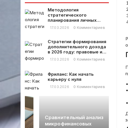
методы
преимущества
Методология
стратегического
планирования личных
финансовых расходов
17.03.2026
0 Комментариев
Р
Стратегии формирования
о
дополнительного дохода
в 2026 году: правовые и
практические аспекты
17.03.2026
0 Комментариев
П
п
Фриланс: Как начать
карьеру с нуля
17.03.2026
0 Комментариев
Д
Сравнительный анализ
з
микрофинансовых
Уп