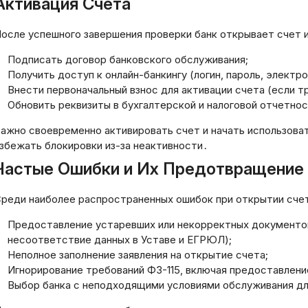
Активация Счета
током: стратегии и
кавычек или друг
тоды для финансовой
символов. Давай
осле успешного завершения проверки банк открывает счет 
абильности предприятия
на текст.
03.2026
Подписать договор банковского обслуживания;
20.03.2026
Получить доступ к онлайн-банкингу (логин, пароль, электро
Внести первоначальный взнос для активации счета (если т
Обновить реквизиты в бухгалтерской и налоговой отчетно
ажно своевременно активировать счет и начать использоват
збежать блокировки из-за неактивности․
Частые Ошибки и Их Предотвращение
реди наиболее распространенных ошибок при открытии счет
Предоставление устаревших или некорректных документов
несоответствие данных в Уставе и ЕГРЮЛ);
Неполное заполнение заявления на открытие счета;
Игнорирование требований ФЗ-115, включая предоставлени
Выбор банка с неподходящими условиями обслуживания дл