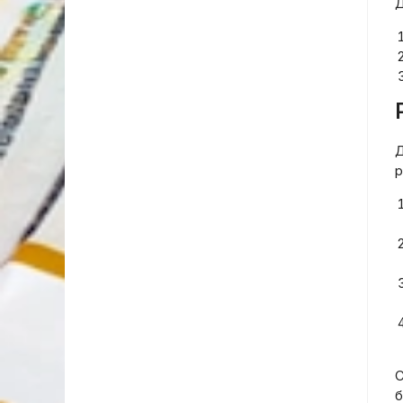
Д
Д
р
С
б