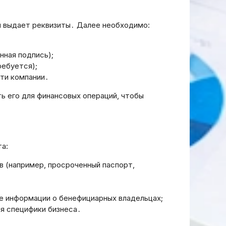
их
Подписках: Стратегии и
 посмотрю
Платформы для
и выдает реквизиты․ Далее необходимо:
Монетизации Контента
20.03.2026
нная подпись);
ребуется);
сти компании․
ь его для финансовых операций, чтобы
а:
 (например, просроченный паспорт,
е информации о бенефициарных владельцах;
я специфики бизнеса․