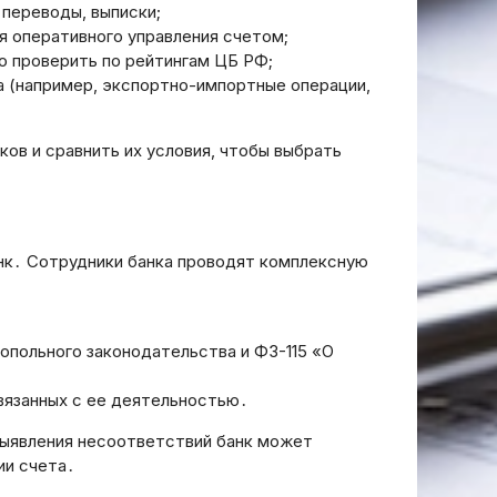
 переводы, выписки;
я оперативного управления счетом;
о проверить по рейтингам ЦБ РФ;
са (например, экспортно-импортные операции,
ов и сравнить их условия, чтобы выбрать
нк․ Сотрудники банка проводят комплексную
польного законодательства и ФЗ-115 «О
ределить
 на основе
вязанных с ее деятельностью․
 текста.
осит
 выявления несоответствий банк может
заголовок
ии счета․
 без
Как Зарабатывать на