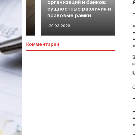
организаций и банков:
по
е
сущностные различия и
ме
П
правовые рамки
ст
20.03.2026
20.
Комментарии
В
и
С