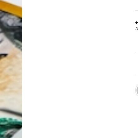
R
m
Э
a