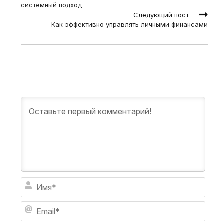
системный подход
Следующий пост
Как эффективно управлять личными финансами
И
м
я
E
*
m