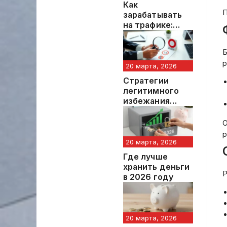
Как
П
зарабатывать
на трафике:
профессиональ
ный обзор
Б
методик и
р
инструментов
20 марта, 2026
Стратегии
легитимного
избежания
налоговых
штрафов:
О
профессиональ
р
ный подход
20 марта, 2026
Где лучше
хранить деньги
Р
в 2026 году
20 марта, 2026