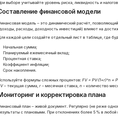
ри выборе учитывайте уровень риска, ликвидность и налого
Составление финансовой модели
инансовая модель – это динамический расчёт, позволяющий
доходы, расходы, доходность инвестиций) влияют на дости
Регистрация ком
ля каждой цели создайте отдельный лист в таблице, где бу
здание онлайн-бизнеса:
онлайн: совреме
ратегический подход к
подходы и этапы
Начальная сумма;
фровой трансформации
реализации
Планируемый ежемесячный вклад;
Процентная ставка;
03.2026
20.03.2026
Коэффициент инфляции;
Срок накопления.
спользуйте формулы сложных процентов:
FV = PV·(1+r)^n + P
PV
– текущая сумма,
r
– месячная ставка,
n
– количество мес
Мониторинг и корректировка плана
инансовый план – живой документ. Регулярно (не реже одног
езультаты с плановыми. При отклонениях более 5 % в любой