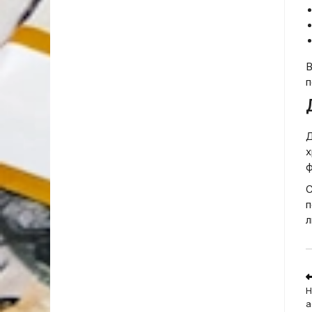
В
п
Д
х
ф
С
п
л
R
m
Н
a
а