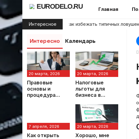
Skip
EURODELO.RU
Главная
По
to
content
ачинающих инвесторов: как избежать типичных ловушек на 
Интересное
Интересно
Календарь
20 марта, 2026
20 марта, 2026
Правовые
Налоговые
основы и
льготы для
процедура
бизнеса в
Ф
аннулирования
Российской
о
навязанного
Федерации
ф
кредита
д
7 апреля, 2026
20 марта, 2026
Как открыть
Хорошо, мне