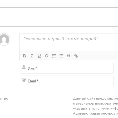
И
м
я
E
*
m
a
i
l
дство
Данный сайт представляе
*
материалов пользователя
указывать источники инф
Администрация ресурса н