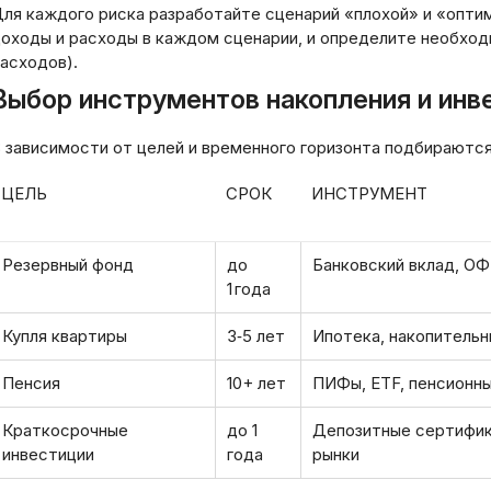
ля каждого риска разработайте сценарий «плохой» и «опти
оходы и расходы в каждом сценарии, и определите необход
асходов).
Выбор инструментов накопления и инв
 зависимости от целей и временного горизонта подбираютс
ЦЕЛЬ
СРОК
ИНСТРУМЕНТ
Резервный фонд
до
Банковский вклад, ОФ
1 года
Купля квартиры
3‑5 лет
Ипотека, накопительн
Пенсия
10+ лет
ПИФы, ETF, пенсионн
Краткосрочные
до 1
Депозитные сертифи
инвестиции
года
рынки