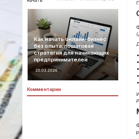
П
лить
сту.
Ф
(
Как начать онлайн-бизнес
Д
вычек
без опыта: пошаговая
Со
стратегия для начинающих
ст
предпринимателей
ци
20.03.2026
20.
Комментарии
И
Ф
р