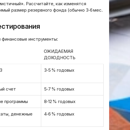
мистичный». Рассчитайте, как изменятся
имый размер резервного фонда (обычно 3‑6 мес.
естирования
я финансовые инструменты:
ОЖИДАЕМАЯ
ДОХОДНОСТЬ
З
3‑5 % годовых
ый счет
5‑7 % годовых
ые программы
8‑12 % годовых
каты, денежные
4‑6 % годовых