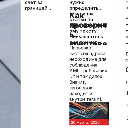
Н
счет за
нужно
г
границей:
определить
Как
подробное
заголовок
руководство
статьи по
проверит
для физических
предоставленн
и юридических
ому тексту.
ь
лиц
Пользователь
криптова
дал пример,
Проверка
где после “”
лютный
чистоты адреса
идет название,
Д
необходима для
без кавычек и
п
кошелёк
соблюдения
других
на
AML‑требований
символов. В
…” и так далее.
примере текст
чистоту
Значит,
начинается с “
Д
заголовок
находится
внутри тега h1.
20 марта, 2026