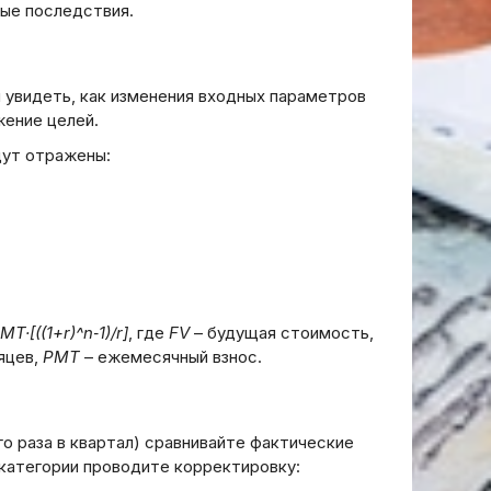
вые последствия.
 увидеть, как изменения входных параметров
жение целей.
пании
дут отражены:
нные
Пожалуйста, предоставьте
начало статьи.
20.03.2026
MT·[((1+r)^n‑1)/r]
, где
FV
– будущая стоимость,
яцев,
PMT
– ежемесячный взнос.
о раза в квартал) сравнивайте фактические
 категории проводите корректировку: