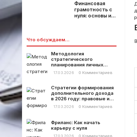
Финансовая
Д
грамотность с
д
нуля: основы и
р
практическое
применение
Что обсуждаем…
В
Методология
стратегического
планирования личных
финансовых расходов
17.03.2026
0 Комментариев
Стратегии формирования
дополнительного дохода
в 2026 году: правовые и
практические аспекты
17.03.2026
0 Комментариев
Фриланс: Как начать
карьеру с нуля
17.03.2026
0 Комментариев