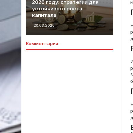
я:
2026 году: стратегии для
20
и
ости
устойчивого роста
ус
капитала
бу
Н
20.03.2026
03.
р
д
Комментарии
И
р
M
б
Н
р
д