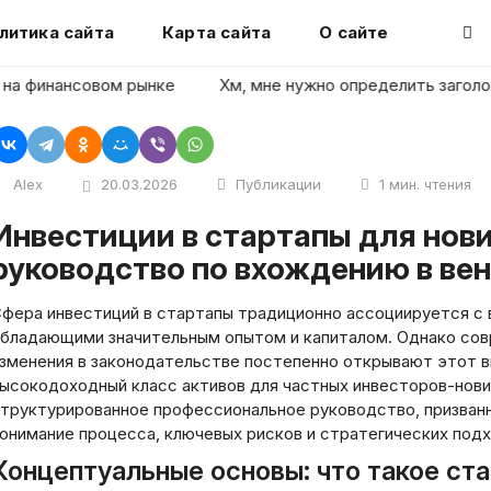
литика сайта
Карта сайта
О сайте
инансовом рынке
Хм, мне нужно определить заголовок ста
Alex
20.03.2026
Публикации
1 мин. чтения
 для новичков: фундаментальное
руководство по вхождению в ве
фера инвестиций в стартапы традиционно ассоциируется с 
бладающими значительным опытом и капиталом. Однако со
зменения в законодательстве постепенно открывают этот в
ысокодоходный класс активов для частных инвесторов-нови
труктурированное профессиональное руководство, призван
онимание процесса, ключевых рисков и стратегических подх
Концептуальные основы: что такое ст