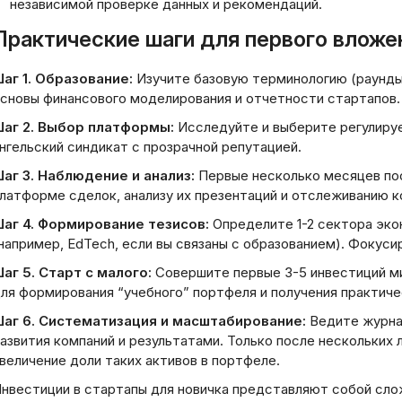
независимой проверке данных и рекомендаций.
Практические шаги для первого вложе
аг 1. Образование:
Изучите базовую терминологию (раунды ф
сновы финансового моделирования и отчетности стартапов.
аг 2. Выбор платформы:
Исследуйте и выберите регулиру
нгельский синдикат с прозрачной репутацией.
аг 3. Наблюдение и анализ:
Первые несколько месяцев по
латформе сделок, анализу их презентаций и отслеживанию 
аг 4. Формирование тезисов:
Определите 1-2 сектора эко
например, EdTech, если вы связаны с образованием). Фокусир
аг 5. Старт с малого:
Совершите первые 3-5 инвестиций м
ля формирования “учебного” портфеля и получения практиче
аг 6. Систематизация и масштабирование:
Ведите журнал
азвития компаний и результатами. Только после нескольких
величение доли таких активов в портфеле.
нвестиции в стартапы для новичка представляют собой слож