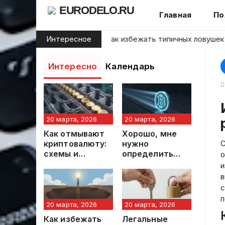
Skip
EURODELO.RU
Главная
По
to
content
чинающих инвесторов: как избежать типичных ловушек на ф
Интересное
Интересно
Календарь
Инвестиции в стартапы
20 марта, 2026
20 марта, 2026
Как отмывают
Хорошо, мне
криптовалюту:
нужно
С
схемы и
определить
о
механизмы
заголовок
и
статьи,
в
который
с
пользователь
п
предоставил.
20 марта, 2026
20 марта, 2026
Сначала я
Как избежать
Легальные
должен