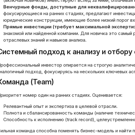
(включая новичков) инвестируют вслед за ними, оплачивая
Венчурные фонды, доступные для неквалифицированн
фокусирующиеся на ранних стадиях, предлагают инвестици
юридические конструкции, имеющие более низкий порог вх
Прямые инвестиции (требует максимальной экспертиз
знакомой или найденной компании. Для новичка это самый 
отраслевых знаний и навыков анализа.
Системный подход к анализу и отбору
рофессиональный инвестор опирается на строгую аналитич
налогичный подход, фокусируясь на нескольких ключевых ас
Команда (Team)
риоритет номер один на ранних стадиях. Оценивается:
Релевантный опыт и экспертиза в целевой отрасли.
Полнота и сбалансированность команды (наличие техничес
Способность к исполнению (track record), целеустремленн
Как правильно ко
особы экономии денег в
деньги: комплекс
ильная команда способна поменять бизнес-модель и найти п