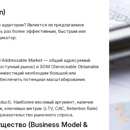
ованию
шки
Как обеспечить надёжную
n)
защиту криптоактивов
й аудитории? Является ли предлагаемое
20.03.2026
ть раз более эффективным, быстрым или
икатор.
al Addressable Market — общий адресуемый
оступный рынок) и SOM (Serviceable Obtainable
инвестиций необходим большой или
обеспечить потенциал масштабирования.
duct). Наиболее весомый аргумент, наличие
, ключевых метрик (LTV, CAC, Retention Rate)
доказательство рыночного спроса.
щество (Business Model &