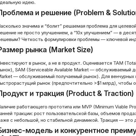
26: стратегии для
подход к формир
деальную идею.
тойчивого финансового
финансовой поду
Проблема и решение (Problem & Solutio
дущего
безопасности
асколько значима и “болит” решаемая проблема для целево
05.2026
20.03.2026
ешение не просто улучшением, а “10x улучшением” — в деся
ешевым? Четкость формулировки проблемы — ключевой инд
Размер рынка (Market Size)
нвестируют в рынок, а не в продукт. Оценивается TAM (Tot
ынок), SAM (Serviceable Available Market — обслуживаемый д
arket — обслуживаемый получаемый рынок). Для венчурных 
ыстрорастущий рынок (предпочтительно >$1 млрд), чтобы 
Продукт и тракция (Product & Traction)
аличие работающего прототипа или MVP (Minimum Viable Pro
анней тракции: рост пользовательской базы, объемов продаж
аже с небольшой, но стабильной динамикой. Тракция — это 
Бизнес-модель и конкурентное преиму