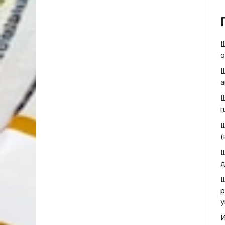
Ш
о
Ш
а
Ш
п
Ш
(
Ш
д
Ш
р
у
И