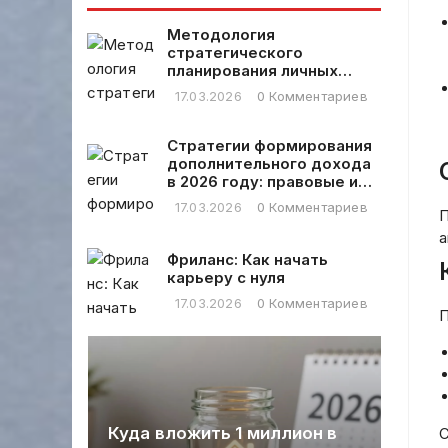
Методология
стратегического
планирования личных
финансовых расходов
17.03.2026
0 Комментариев
Стратегии формирования
дополнительного дохода
в 2026 году: правовые и
практические аспекты
17.03.2026
0 Комментариев
П
а
Фриланс: Как начать
карьеру с нуля
17.03.2026
0 Комментариев
П
Куда вложить 1 миллион в
Сп
С