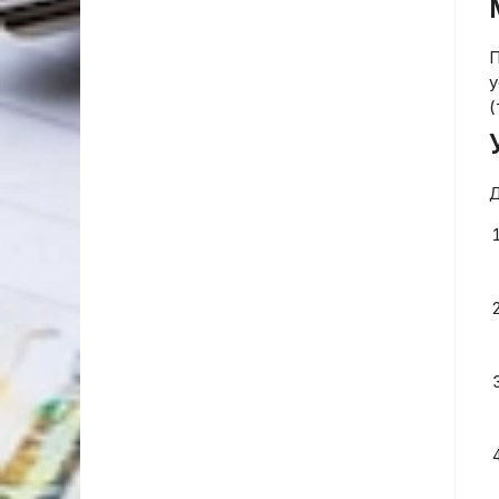
П
у
(
Д