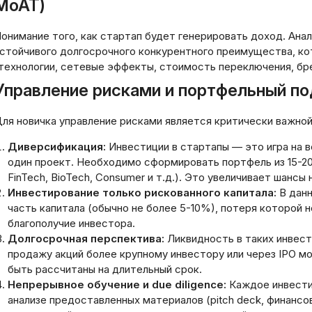
MoAT)
онимание того, как стартап будет генерировать доход. Анал
стойчивого долгосрочного конкурентного преимущества, ко
технологии, сетевые эффекты, стоимость переключения, бр
Управление рисками и портфельный п
ля новичка управление рисками является критически важной
Диверсификация:
Инвестиции в стартапы — это игра на в
один проект. Необходимо сформировать портфель из 15-20
FinTech, BioTech, Consumer и т.д.). Это увеличивает шансы 
Инвестирование только рискованного капитала:
В данн
часть капитала (обычно не более 5-10%), потеря которой 
благополучие инвестора.
Долгосрочная перспектива:
Ликвидность в таких инвести
продажу акций более крупному инвестору или через IPO мо
быть рассчитаны на длительный срок.
Непрерывное обучение и due diligence:
Каждое инвести
анализе предоставленных материалов (pitch deck, финансов