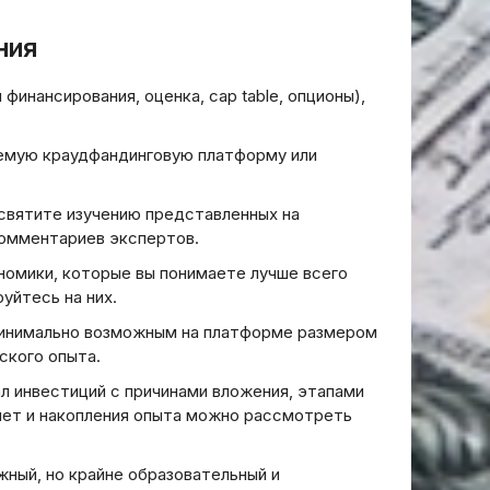
ния
инансирования, оценка, cap table, опционы),
емую краудфандинговую платформу или
святите изучению представленных на
комментариев экспертов.
номики, которые вы понимаете лучше всего
уйтесь на них.
инимально возможным на платформе размером
ского опыта.
 инвестиций с причинами вложения, этапами
 лет и накопления опыта можно рассмотреть
ный, но крайне образовательный и