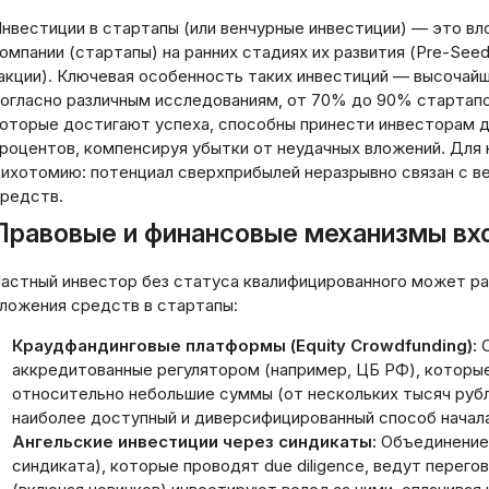
нвестиции в стартапы (или венчурные инвестиции) — это в
омпании (стартапы) на ранних стадиях их развития (Pre-Seed,
акции). Ключевая особенность таких инвестиций — высочайш
огласно различным исследованиям, от 70% до 90% стартапо
оторые достигают успеха, способны принести инвесторам 
роцентов, компенсируя убытки от неудачных вложений. Для 
ихотомию: потенциал сверхприбылей неразрывно связан с в
редств.
Правовые и финансовые механизмы вх
астный инвестор без статуса квалифицированного может р
ложения средств в стартапы:
Краудфандинговые платформы (Equity Crowdfunding):
С
аккредитованные регулятором (например, ЦБ РФ), которы
относительно небольшие суммы (от нескольких тысяч рубл
наиболее доступный и диверсифицированный способ начала
Ангельские инвестиции через синдикаты:
Объединение 
синдиката), которые проводят due diligence, ведут перег