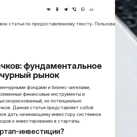
тьи по предоставленному тексту. Пользователь просит ответит
нчурный рынок
венчурными фондами и бизнес-ангелами,
временные финансовые инструменты и
ысокорискованный, но потенциально
чков. Данная статья представляет собой
ное дать начинающему инвестору системное
одов к инвестированию в стартапы.
артап-инвестиции?