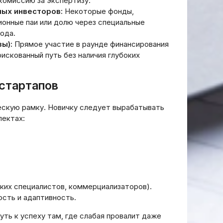
 комиссию за экспертизу.
ых инвесторов:
Некоторые фонды,
онные паи или долю через специальные
ода.
ы):
Прямое участие в раунде финансирования
рискованный путь без наличия глубоких
 стартапов
ескую рамку. Новичку следует вырабатывать
пектах:
ких специалистов, коммерциализаторов).
ость и адаптивность.
пить
ный
уть к успеху там, где слабая провалит даже