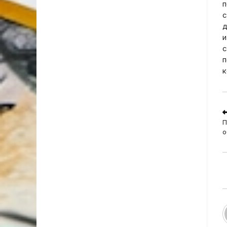
п
с
д
и
с
п
к
R
m
П
a
о