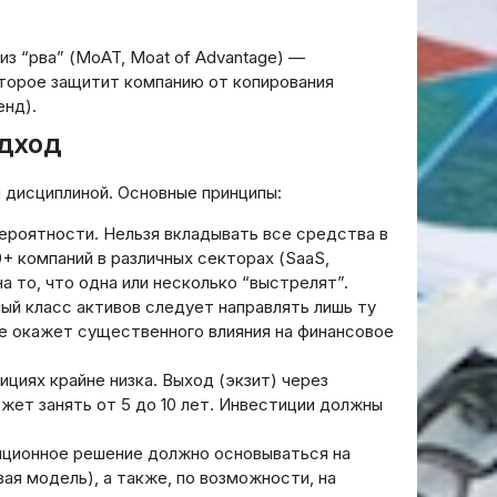
из “рва” (MoAT, Moat of Advantage) —
торое защитит компанию от копирования
енд).
одход
 дисциплиной. Основные принципы:
ероятности. Нельзя вкладывать все средства в
+ компаний в различных секторах (SaaS,
на то, что одна или несколько “выстрелят”.
ый класс активов следует направлять лишь ту
не окажет существенного влияния на финансовое
циях крайне низка. Выход (экзит) через
жет занять от 5 до 10 лет. Инвестиции должны
ционное решение должно основываться на
ая модель), а также, по возможности, на