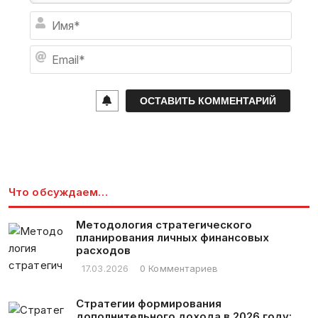
И
м
я
E
*
m
a
i
l
*
Что обсуждаем…
Методология стратегического
планирования личных финансовых
расходов
17.03.2026
0 Комментариев
Стратегии формирования
дополнительного дохода в 2026 году: