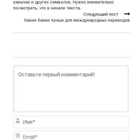
кавычек и других символов. Нужно внимательно
посмотреть, что в начале текста.
Следующий пост
Какие банки лучше для международных переводов
И
м
я
E
*
m