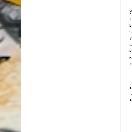
У
т
в
я
у
ф
к
н
т
R
m
С
a
т