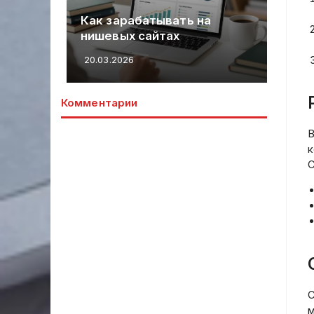
пр
иями
Как зарабатывать на
к 
нишевых сайтах
пр
20.03.2026
20.
Комментарии
В
к
С
С
м