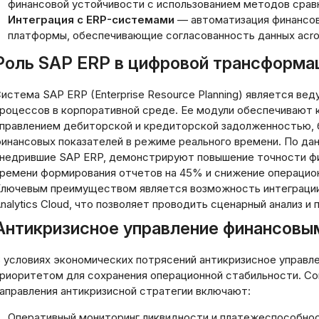
финансовой устойчивости с использованием методов сравн
Интеграция с ERP-системами
— автоматизация финансов
платформы, обеспечивающие согласованность данных acro
Роль SAP ERP в цифровой трансформа
истема SAP ERP (Enterprise Resource Planning) является в
роцессов в корпоративной среде. Ее модули обеспечивают 
правлением дебиторской и кредиторской задолженностью, 
инансовых показателей в режиме реального времени. По данн
недрившие SAP ERP, демонстрируют повышение точности ф
ремени формирования отчетов на 45% и снижение операцион
лючевым преимуществом является возможность интеграции
nalytics Cloud, что позволяет проводить сценарный анализ и
Антикризисное управление финансовы
 условиях экономических потрясений антикризисное управ
риоритетом для сохранения операционной стабильности. Сог
аправления антикризисной стратегии включают:
ратегии защиты
питала:
Использование н
Оперативный мониторинг ликвидности и платежеспособно