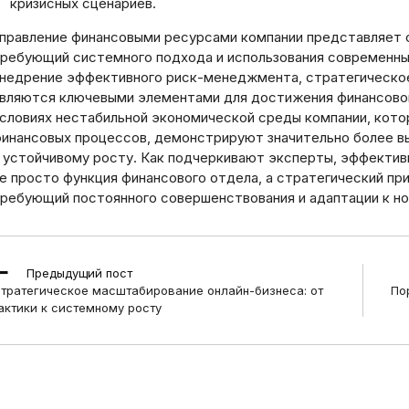
кризисных сценариев.
правление финансовыми ресурсами компании представляет 
ребующий системного подхода и использования современны
недрение эффективного риск-менеджмента, стратегическое
вляются ключевыми элементами для достижения финансовой 
словиях нестабильной экономической среды компании, кот
инансовых процессов, демонстрируют значительно более в
 устойчивому росту. Как подчеркивают эксперты, эффекти
е просто функция финансового отдела, а стратегический пр
ребующий постоянного совершенствования и адаптации к но
ead
Предыдущий пост
ore
тратегическое масштабирование онлайн-бизнеса: от
По
rticles
актики к системному росту