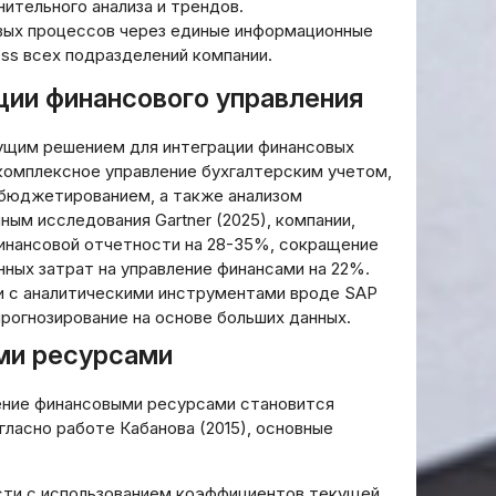
ительного анализа и трендов.
ых процессов через единые информационные
ss всех подразделений компании.
ции финансового управления
едущим решением для интеграции финансовых
комплексное управление бухгалтерским учетом,
бюджетированием, а также анализом
ым исследования Gartner (2025), компании,
инансовой отчетности на 28-35%, сокращение
ных затрат на управление финансами на 22%.
 с аналитическими инструментами вроде SAP
 прогнозирование на основе больших данных.
ми ресурсами
ление финансовыми ресурсами становится
ласно работе Кабанова (2015), основные
ескольких
Онлайн‑займы с
сти с использованием коэффициентов текущей