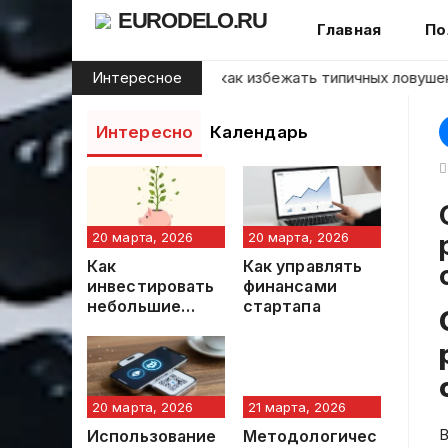
Skip
EURODELO.RU
Главная
По
to
content
начинающих инвесторов: как избежать типичных ловушек на 
Интересное
Интересно
Календарь
Совершенствование сис
20 марта, 2026
20 марта, 2026
Как
Как управлять
инвестировать
финансами
небольшие
стартапа
суммы:
практический
гид
20 марта, 2026
21 марта, 2026
В
Использование
Методологичес