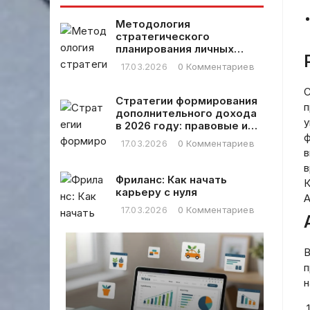
бизнесе
сказано не
использовать
Методология
HTML-теги и не
стратегического
писать кавычки
планирования личных
финансовых расходов
или другие
17.03.2026
0 Комментариев
символы,
только сам
С
Стратегии формирования
заголовок на
п
дополнительного дохода
русском языке.
у
в 2026 году: правовые и
ф
практические аспекты
17.03.2026
0 Комментариев
в
в
Фриланс: Как начать
К
карьеру с нуля
A
17.03.2026
0 Комментариев
В
п
н
Ст
ка