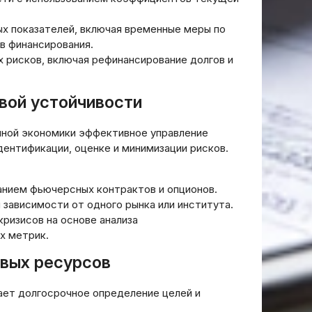
в:
мгновенным решением:
тические
современный инструмент
ых показателей, включая временные меры по
финансовой гибкости
в финансирования.
 рисков, включая рефинансирование долгов и
20.03.2026
вой устойчивости
енной экономики эффективное управление
ентификации, оценке и минимизации рисков.
анием фьючерсных контрактов и опционов.
зависимости от одного рынка или института.
ризисов на основе анализа
х метрик.
овых ресурсов
ает долгосрочное определение целей и