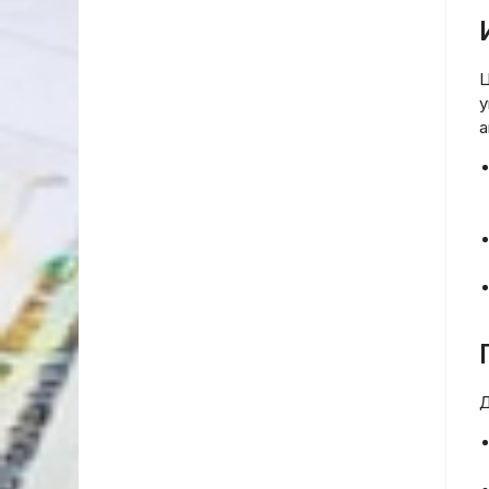
Ц
у
а
Д