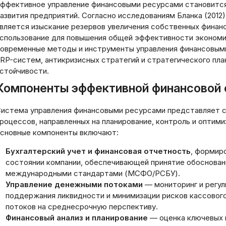
ффективное управление финансовыми ресурсами становитс
азвития предприятий. Согласно исследованиям Бланка (2012
вляется изыскание резервов увеличения собственных финан
спользование для повышения общей эффективности экономи
овременные методы и инструменты управления финансовыми
RP-систем, антикризисных стратегий и стратегического пл
стойчивости.
Компоненты эффективной финансовой 
истема управления финансовыми ресурсами представляет с
роцессов, направленных на планирование, контроль и оптим
сновные компоненты включают:
Бухгалтерский учет и финансовая отчетность
, формир
состоянии компании, обеспечивающей принятие обоснован
международными стандартами (МСФО/РСБУ).
Управление денежными потоками
— мониторинг и регул
поддержания ликвидности и минимизации рисков кассового
потоков на среднесрочную перспективу.
Финансовый анализ и планирование
— оценка ключевых п