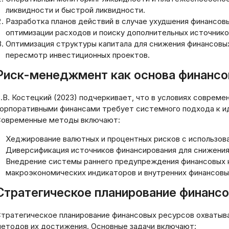
офессиональный подход
банковских счето
ликвидности и быстрой ликвидности.
сохранению и
стратегии и прак
Разработка планов действий в случае ухудшения финансов
иумножению активов
рекомендации
оптимизации расходов и поиску дополнительных источнико
Оптимизация структуры капитала для снижения финансовых
03.2026
20.03.2026
пересмотр инвестиционных проектов.
Риск-менеджмент как основа финансо
.В. Костецкий (2023) подчеркивает, что в условиях соврем
орпоративными финансами требует системного подхода к ид
овременные методы включают:
Хеджирование валютных и процентных рисков с использов
Диверсификация источников финансирования для снижения 
Внедрение системы раннего предупреждения финансовых к
макроэкономических индикаторов и внутренних финансовы
Стратегическое планирование финанс
тратегическое планирование финансовых ресурсов охватыв
етодов их достижения. Основные задачи включают: