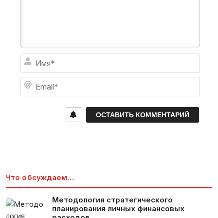
И
м
я
E
*
m
a
i
l
*
Что обсуждаем…
Методология стратегического
планирования личных финансовых
расходов