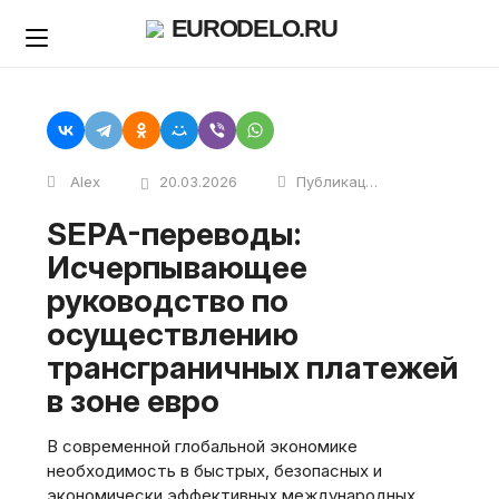
Skip
EURODELO.RU
to
content
Alex
20.03.2026
Публикации
SEPA-переводы:
Исчерпывающее
руководство по
осуществлению
трансграничных платежей
в зоне евро
В современной глобальной экономике
необходимость в быстрых‚ безопасных и
экономически эффективных международных