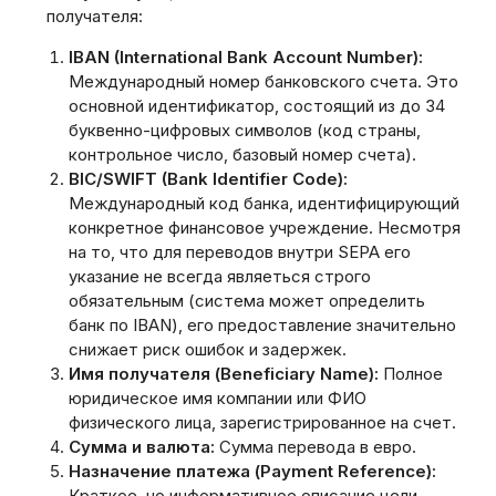
получателя:
IBAN (International Bank Account Number):
Международный номер банковского счета. Это
основной идентификатор‚ состоящий из до 34
буквенно-цифровых символов (код страны‚
контрольное число‚ базовый номер счета).
BIC/SWIFT (Bank Identifier Code):
Международный код банка‚ идентифицирующий
конкретное финансовое учреждение. Несмотря
на то‚ что для переводов внутри SEPA его
указание не всегда являеться строго
обязательным (система может определить
банк по IBAN)‚ его предоставление значительно
снижает риск ошибок и задержек.
Имя получателя (Beneficiary Name):
Полное
юридическое имя компании или ФИО
физического лица‚ зарегистрированное на счет.
Сумма и валюта:
Сумма перевода в евро.
Назначение платежа (Payment Reference):
Краткое‚ но информативное описание цели