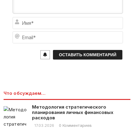
И
м
я
E
*
m
a
i
l
*
Что обсуждаем…
Методология стратегического
планирования личных финансовых
расходов
17.03.2026
0 Комментариев