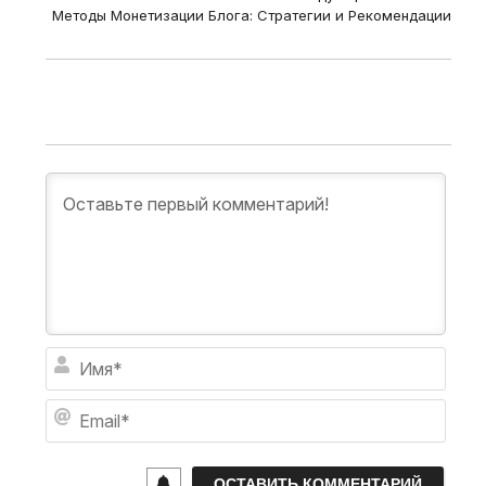
Методы Монетизации Блога: Стратегии и Рекомендации
И
м
я
E
*
m
a
i