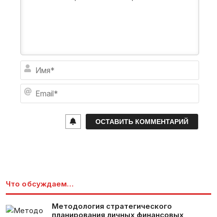
И
м
я
E
*
m
a
i
l
*
Что обсуждаем…
Методология стратегического
планирования личных финансовых