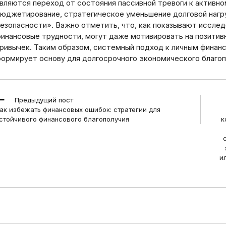
вляются переход от состояния пассивной тревоги к активн
юджетирование, стратегическое уменьшение долговой нагр
езопасности». Важно отметить, что, как показывают исслед
инансовые трудности, могут даже мотивировать на позитивн
ривычек. Таким образом, системный подход к личным финанс
ормирует основу для долгосрочного экономического благоп
ead
Предыдущий пост
ore
ак избежать финансовых ошибок: стратегии для
rticles
стойчивого финансового благополучия
к
и