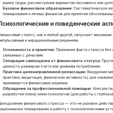
е взять деньги до
нерезидентов в 2
рынке труда, рассмотрение вариантов пассивного или доп
рплаты: надежные и
комплексный ана
Базовое финансовое образование:
Систематическое изу
зопасные варианты
процедуры и тре
планирования и личных финансов для принятия обоснованны
03.2026
19.03.2026
Психологические и поведенческие ас
инансовый стресс, как и любой другой, запускает механизм 
мпульсивным и нерациональным решениям.
Осознанность и принятие:
Признание факта стресса без 
связанных с деньгами.
Сепарация самооценки от финансового статуса:
Проти
ценность размером счета или уровнем потребления.
Практика целенаправленной релаксации:
Внедрение ме
практики, медитация, физическая активность) для снижени
принимаются финансовые решения.
Обращение за профессиональной помощью:
Консультац
разработки плана) и/или психологом (для работы с глубоко
реодоление финансового стресса — это не разовое действ
ациональное планирование и работу с психологическими ус