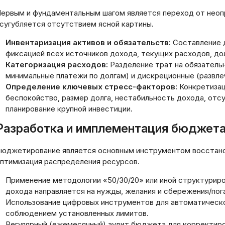
ервым и фундаментальным шагом является переход от неоп
сугубляется отсутствием ясной картины.
Инвентаризация активов и обязательств:
Составление д
фиксацией всех источников дохода, текущих расходов, дол
Категоризация расходов:
Разделение трат на обязательн
минимальные платежи по долгам) и дискреционные (развлеч
Определение ключевых стресс-факторов:
Конкретизац
беспокойство, размер долга, нестабильность дохода, отс
планирование крупной инвестиции.
Разработка и имплементация бюджет
юджетирование является основным инструментом восстановл
птимизация распределения ресурсов.
Применение методологии «50/30/20» или иной структурир
дохода направляется на нужды, желания и сбережения/пог
Использование цифровых инструментов для автоматическо
соблюдением установленных лимитов.
Регулярный (ежемесячный) аудит бюджета для корректиро