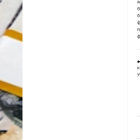
я
б
б
ф
п
ф
R
m
К
a
у