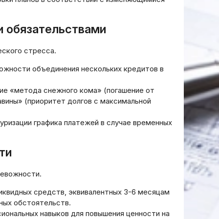
и обязательствами
еского стресса.
жности объединения нескольких кредитов в
ие «метода снежного кома» (погашение от
авины» (приоритет долгов с максимальной
уризации графика платежей в случае временных
ти
ревожности.
иквидных средств, эквивалентных 3-6 месяцам
ского
ных обстоятельств.
ля
Как платить налоги с
иональных навыков для повышения ценности на