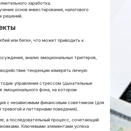
026 году:
дохода: полное
олнительного заработка.
лиз
руководство для
чение основ инвестирования, налогового
бований
физических лиц
х решений.
20.03.2026
пекты
«бей или беги», что может приводить к
осуждения, анализ эмоциональных триггеров,
водействие тенденции измерять личную
тодик управления стрессом (дыхательные
я эмоционального фона, на котором
ия с независимым финансовым советником (для
й тревогой и паттернами поведения).
ие, а последовательный процесс, сочетающий
тановками. Ключевыми элементами успеха