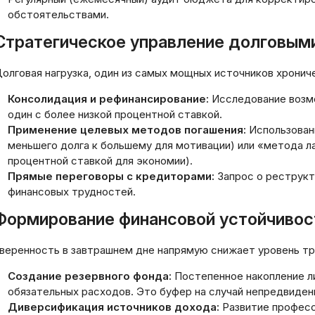
обстоятельствами.
Стратегическое управление долговым
олговая нагрузка, один из самых мощных источников хронич
Консолидация и рефинансирование:
Исследование возмо
один с более низкой процентной ставкой.
Применение целевых методов погашения:
Использован
меньшего долга к большему для мотивации) или «метода л
процентной ставкой для экономии).
Прямые переговоры с кредиторами:
Запрос о реструкт
финансовых трудностей.
Формирование финансовой устойчивос
веренность в завтрашнем дне напрямую снижает уровень т
Создание резервного фонда:
Постепенное накопление л
Открытие банков
обязательных расходов. Это буфер на случай непредвиден
счета в Европе д
Диверсификация источников дохода:
Развитие професс