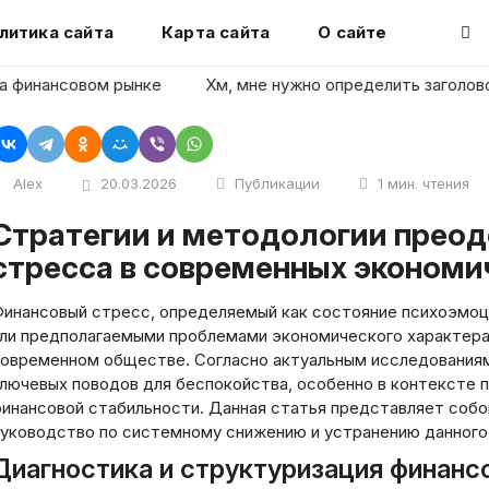
литика сайта
Карта сайта
О сайте
инансовом рынке
Хм, мне нужно определить заголовок ста
Alex
20.03.2026
Публикации
1 мин. чтения
ии преодоления финансового
стресса в современных экономи
инансовый стресс, определяемый как состояние психоэмоц
ли предполагаемыми проблемами экономического характера
овременном обществе. Согласно актуальным исследованиям
лючевых поводов для беспокойства, особенно в контексте 
инансовой стабильности. Данная статья представляет соб
уководство по системному снижению и устранению данного 
Диагностика и структуризация финанс