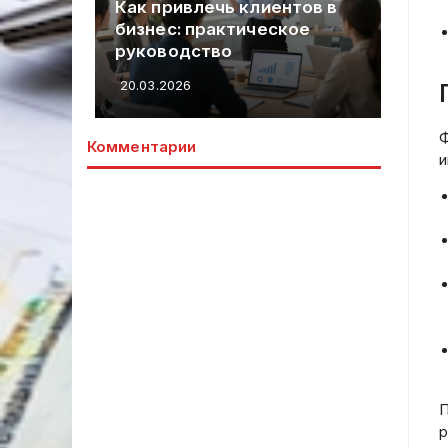
вое
Как привлечь клиентов в
Гд
:
бизнес: практическое
за
руководство
бе
20.03.2026
20.
Ф
Комментарии
и
П
р