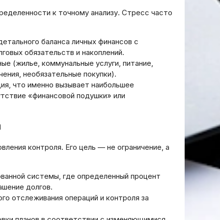
ределенности к точному анализу. Стресс часто
етального баланса личных финансов с
говых обязательств и накоплений.
ые (жилье, коммунальные услуги, питание,
ения, необязательные покупки).
ия, что именно вызывает наибольшее
утствие «финансовой подушки» или
а
ения контроля. Его цель — не ограничение, а
ованной системы, где определенный процент
ашение долгов.
го отслеживания операций и контроля за
вки планов в соответствии с изменяющимися