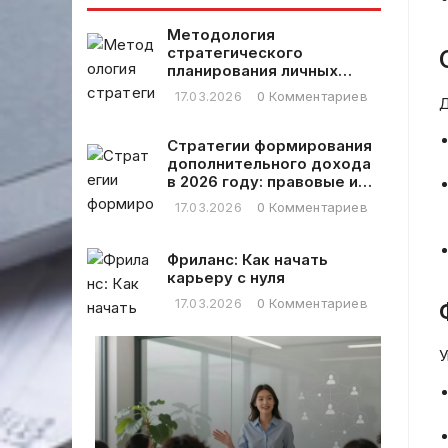
операциям в
текста.
2026 году
Методология
стратегического
планирования личных
финансовых расходов
17.03.2026
0 Комментариев
Д
Стратегии формирования
дополнительного дохода
в 2026 году: правовые и
практические аспекты
17.03.2026
0 Комментариев
Фриланс: Как начать
карьеру с нуля
17.03.2026
0 Комментариев
У