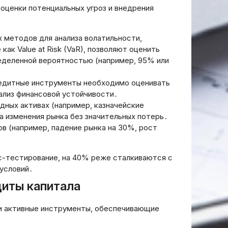
оценки потенциальных угроз и внедрения
х методов для анализа волатильности,
ак Value at Risk (VaR), позволяют оценить
еделенной вероятностью (например, 95% или
кредитные инструменты необходимо оценивать
нализ финансовой устойчивости․
дных активах (например, казначейские
на изменения рынка без значительных потерь․
ределить
ов (например, падение рынка на 30%, рост
, которую
доставил.
, что
с-тестирование, на 40% реже сталкиваются с
ал начало
условий․
 текст на
иты капитала
ча
ванием.
 и активные инструменты, обеспечивающие
ет был на
ез HTML-