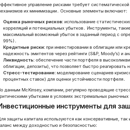
ффективное управление рисками требует систематической 
еханизмов их минимизации․ Основные элементы включают:
Оценка рыночных рисков
: использование статистически
корреляций и потенциальных убытков․ Инструменты, такие к
максимальный возможный убыток в заданный период с опр
99%)․
Кредитные риски
: при инвестировании в облигации или 
надежность эмитентов через рейтинги (S&P, Moody’s) и а
Ликвидность
: обеспечение части портфеля в высоколикви
облигации, депозиты), что позволяет быстро реагировать 
Хм, мне нужно оп
Стресс-тестирование
: моделирование сценариев кризис
заголовок статьи
процентных ставок) для оценки устойчивости портфеля․
пользователь пре
В задании сказано
о данным McKinsey, компании, регулярно проводящие стрес
пользователь зад
ритическими убытками в условиях экстремальных рыночных 
статьи или другой
Инвестиционные инструменты для защ
сайте, и моя зада
ответить его наз
ля защиты капитала используются как консервативные, так
Важно, чтобы отв
аланс между доходностью и безопасностью:
к отправить деньги за
русском языке, б