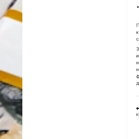
П
к
с
З
и
н
н
ф
д
R
m
К
a