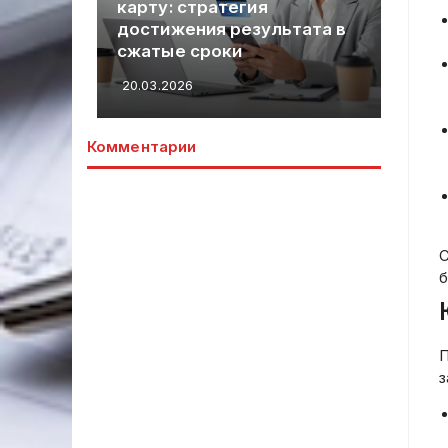
й
карту: стратегия
гр
достижения результата в
пр
сжатые сроки
ру
20.03.2026
20.
Комментарии
С
б
П
з