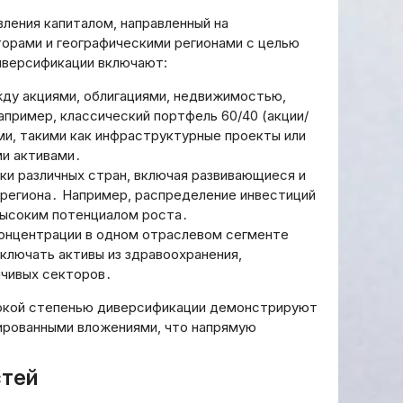
ления капиталом, направленный на
орами и географическими регионами с целью
иверсификации включают:
ду акциями, облигациями, недвижимостью,
пример, классический портфель 60/40 (акции/
ми, такими как инфраструктурные проекты или
ми активами․
нки различных стран, включая развивающиеся и
 региона․ Например, распределение инвестиций
высоким потенциалом роста․
концентрации в одном отраслевом сегменте
ключать активы из здравоохранения,
йчивых секторов․
сокой степенью диверсификации демонстрируют
ированными вложениями, что напрямую
стей