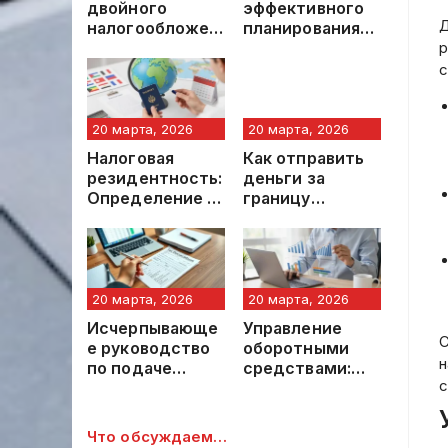
двойного
эффективного
Д
налогообложен
планирования
ия: правовые
крупных
р
механизмы и
покупок:
с
практические
профессиональ
рекомендации
ный подход
20 марта, 2026
20 марта, 2026
Налоговая
Как отправить
резидентность:
деньги за
Определение и
границу
Критерии
быстро:
Определения
профессиональ
ное
руководство
20 марта, 2026
20 марта, 2026
Исчерпывающе
Управление
С
е руководство
оборотными
н
по подаче
средствами:
с
налоговой
стратегический
декларации
подход к
финансовой
Что обсуждаем…