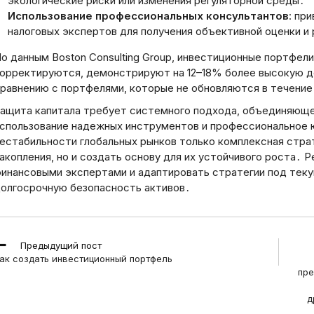
экологические риски или изменения регуляторной среды․
Использование профессиональных консультантов
: пр
налоговых экспертов для получения объективной оценки и
о данным Boston Consulting Group, инвестиционные портфел
орректируются, демонстрируют на 12–18% более высокую д
равнению с портфелями, которые не обновляются в течение
ащита капитала требует системного подхода, объединяюще
спользование надежных инструментов и профессиональное 
естабильности глобальных рынков только комплексная страт
акопления, но и создать основу для их устойчивого роста․
инансовыми экспертами и адаптировать стратегии под теку
олгосрочную безопасность активов․
ead
Предыдущий пост
ore
ак создать инвестиционный портфель
rticles
пре
д