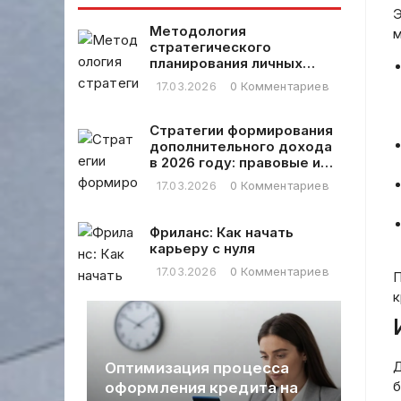
устойчивости
Э
Методология
м
стратегического
планирования личных
финансовых расходов
17.03.2026
0 Комментариев
Стратегии формирования
дополнительного дохода
в 2026 году: правовые и
практические аспекты
17.03.2026
0 Комментариев
Фриланс: Как начать
карьеру с нуля
17.03.2026
0 Комментариев
П
к
Д
Оптимизация процесса
б
оформления кредита на
Ка