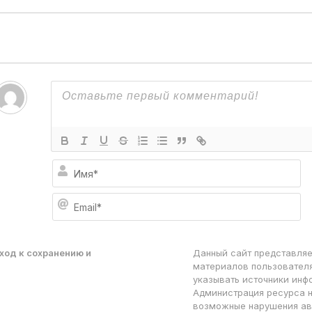
И
м
я
E
*
m
a
i
l
ход к сохранению и
Данный сайт представляе
*
материалов пользователя
указывать источники инф
Администрация ресурса н
возможные нарушения ав