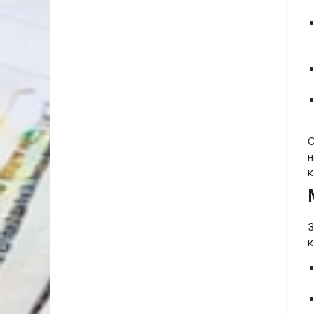
С
н
к
З
к