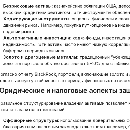
аницу быстро:
тегов, кавычек ил
Безрисковые активы
: казначейские облигации США, депо
офессиональное
символов, только
высоким кредитным рейтингом․ Эти инструменты обеспеч
ководство
заголовок.
Хеджирующие инструменты
: опционы, фьючерсы и своп
03.2026
движений рынка․ Например, покупка пут-опционов на инд
20.03.2026
падении рынка․
Альтернативные инвестиции
: хедж-фонды, инвестиции в
недвижимость․ Эти активы часто имеют низкую корреляци
буфером в периоды кризисов․
Золото и драгоценные металлы
: традиционный “убежищ
золота в портфеле обычно составляет 5–10% для стабилиз
огласно отчету BlackRock, портфели, включающие золото и 
олее высокую устойчивость в периоды финансовых потрясе
Юридические и налоговые аспекты за
равильное структурирование владения активами позволяет 
ащитить капитал от взысканий:
Оффшорные структуры
: использование доверительных ф
благоприятным налоговым законодательством (например, С