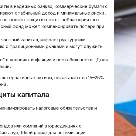
и других
Принцип работы блокчейна:
зиты в надежных банках, коммерческие бумаги с
 сам
объяснение для
ивают стабильный доход и минимальные риски․
начинающих
ы позволяют защититься от неблагоприятных
ексный фонд может компенсировать потери при
20.03.2026
 частный капитал, инфраструктуру или
ю с традиционными рынками и могут служить
е” в условиях инфляции и нестабильности․ Доля
ации․
альтернативные активы, показывают на 15–25%
ний․
щиты капитала
минимизировать налоговые обязательства и
ондов или компаний в юрисдикциях с
ингапур, Швейцария) для оптимизации