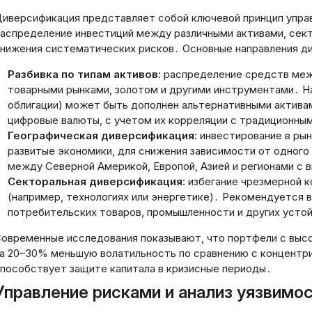
иверсификация представляет собой ключевой принцип управ
аспределение инвестиций между различными активами, сект
нижения систематических рисков․ Основные направления д
Разбивка по типам активов
: распределение средств меж
товарными рынками, золотом и другими инструментами․ На
облигации) может быть дополнен альтернативными актива
цифровые валюты, с учетом их корреляции с традиционны
Географическая диверсификация
: инвестирование в ры
развитые экономики, для снижения зависимости от одного
между Северной Америкой, Европой, Азией и регионами с 
Секторальная диверсификация
: избегание чрезмерной 
(например, технологиях или энергетике)․ Рекомендуется в
потребительских товаров, промышленности и других усто
овременные исследования показывают, что портфели с вы
а 20–30% меньшую волатильность по сравнению с концентр
пособствует защите капитала в кризисные периоды․
Управление рисками и анализ уязвимо