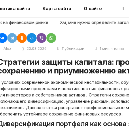
литика сайта
Карта сайта
О сайте
финансовом рынке
Хм, мне нужно определить заголовок ст
Alex
20.03.2026
Публикации
1 мин. чтения
ла: профессиональный подход к
сохранению и приумножению ак
 условиях современной экономической нестабильности, обу
нфляционными процессами и волатильностью финансовых рын
ля инвесторов и собственников активов․ Стратегии сохран
ключающего диверсификацию, управление рисками, использ
еханизмов․ Данная статья раскрывает профессиональные м
беспечить устойчивое сохранение финансовых ресурсов․
Диверсификация портфеля как основа