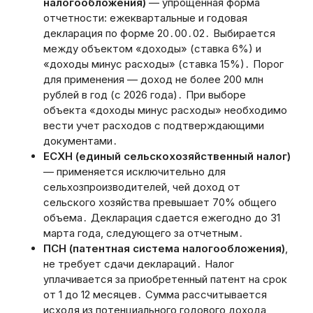
налогообложения)
— упрощенная форма
отчетности: ежеквартальные и годовая
декларация по форме 20․00․02․ Выбирается
между объектом «доходы» (ставка 6%) и
«доходы минус расходы» (ставка 15%)․ Порог
для применения — доход не более 200 млн
рублей в год (с 2026 года)․ При выборе
объекта «доходы минус расходы» необходимо
вести учет расходов с подтверждающими
документами․
ЕСХН (единый сельскохозяйственный налог)
— применяется исключительно для
сельхозпроизводителей, чей доход от
сельского хозяйства превышает 70% общего
объема․ Декларация сдается ежегодно до 31
марта года, следующего за отчетным․
ПСН (патентная система налогообложения)
,
не требует сдачи деклараций․ Налог
уплачивается за приобретенный патент на срок
от 1 до 12 месяцев․ Сумма рассчитывается
исходя из потенциального годового дохода,