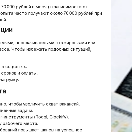
нсовые
русском языке, без кавычек
 70 000 рублей в месяц в зависимости от
тва,
или других символов,
опыта часто получают около 70 000 рублей при
только сам заголовок.
лей.
20.03.2026
ации
елями, неоплачиваемыми стажировками или
цесса. Чтобы избежать подобных ситуаций,
 в соцсетях.
 сроков и оплаты.
нагрузку.
та
о, чтобы увеличить охват вакансий.
лненные задачи.
‑инструменты (Toggl, Clockify).
у рабочего места.
ебований повышает шансы на успешное