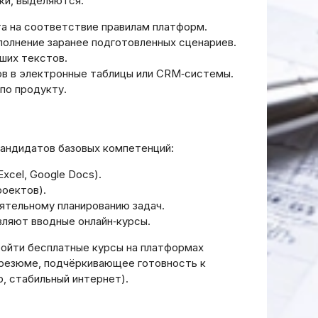
ки, выделяются:
та на соответствие правилам платформ.
полнение заранее подготовленных сценариев.
ьших текстов.
ов в электронные таблицы или CRM‑системы.
по продукту.
кандидатов базовых компетенций:
xcel, Google Docs).
роектов).
ятельному планированию задач.
вляют вводные онлайн‑курсы.
Хм, мне нужно определить
ойти бесплатные курсы на платформах
заголовок статьи по
ое резюме, подчёркивающее готовность к
предоставленному тексту.
, стабильный интернет).
Пользователь просит
в
ответить только на