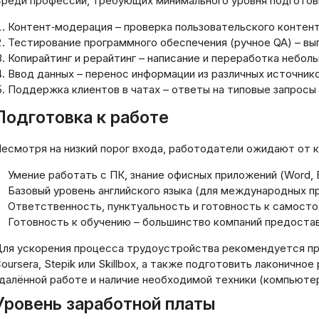
реди профессий, требующих минимального уровня подготов
Контент‑модерация – проверка пользовательского контен
Тестирование программного обеспечения (ручное QA) – вы
Копирайтинг и рерайтинг – написание и переработка небол
Ввод данных – перенос информации из различных источник
Поддержка клиентов в чатах – ответы на типовые запросы 
Подготовка к работе
есмотря на низкий порог входа, работодатели ожидают от 
Умение работать с ПК, знание офисных приложений (Word, E
Базовый уровень английского языка (для международных п
Ответственность, пунктуальность и готовность к самосто
Готовность к обучению – большинство компаний предоста
ля ускорения процесса трудоустройства рекомендуется пр
oursera, Stepik или Skillbox, а также подготовить лаконичн
далённой работе и наличие необходимой техники (компьютер
Уровень заработной платы
тодология выбора
Инвестирование 