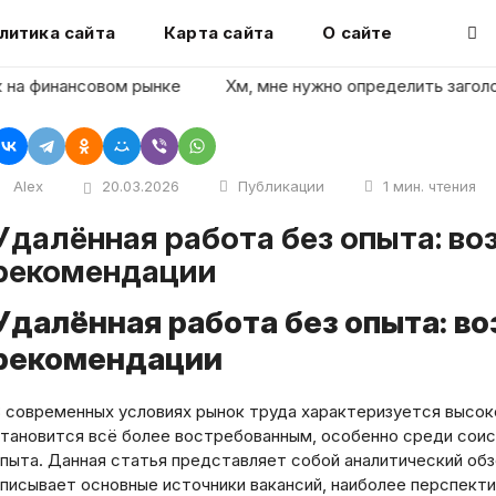
литика сайта
Карта сайта
О сайте
 финансовом рынке
Хм, мне нужно определить заголовок с
Alex
20.03.2026
Публикации
1 мин. чтения
та: возможности, источники и
рекомендации
Удалённая работа без опыта: в
рекомендации
 современных условиях рынок труда характеризуется высок
тановится всё более востребованным, особенно среди сои
пыта. Данная статья представляет собой аналитический об
писывает основные источники вакансий, наиболее перспекти