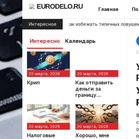
Skip
EURODELO.RU
Главная
По
to
content
начинающих инвесторов: как избежать типичных ловушек на
Интересное
Интересно
Календарь
Удалённая работа без опы
20 марта, 2026
20 марта, 2026
Крип
Как отправить
деньги за
границу
быстро:
профессиональ
ное
В
руководство
с
20 марта, 2026
20 марта, 2026
о
Налоговые
Хорошо, мне
о