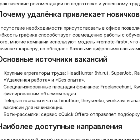
рактические рекомендации по подготовке и успешному тру
Почему удалёнка привлекает новичков
тсутствие необходимости присутствовать в офисе позволяе
ибкость графика способствует совмещению работы с обуче
ого, многие компании используют модель «remote‑first», чт
ачинает карьеру, но обладает базовыми цифровыми навыкам
Основные источники вакансий
Крупные агрегаторы труда: HeadHunter (hh.ru), SuperJob, 
«Удалённая работа» и «Без опыта».
Специализированные площадки фриланса: Freelancehunt, Kwo
фиксированным объёмом задач.
Telegram‑каналы и чаты: hmoffice, theyseeku, workzavr и 
вакансии для начинающих.
Боты‑рассылки: сервис «Quick Offer» отправляет подборку 
Наиболее доступные направления