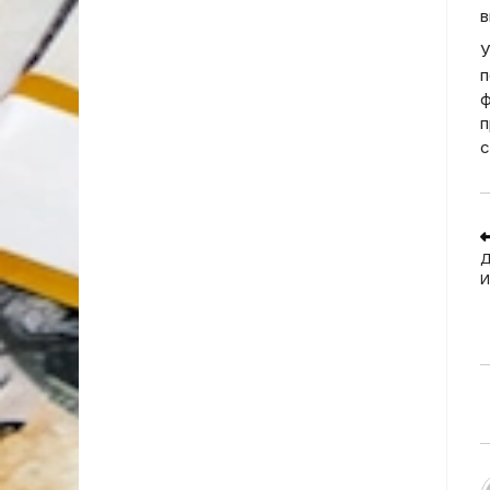
в
У
п
ф
п
с
R
m
Д
a
И