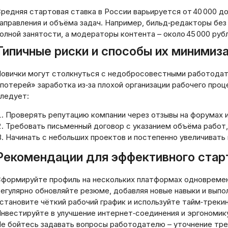
тимального микрозайма в
зарубежные фина
редняя стартовая ставка в России варьируется от 40 000 до
фровой среде:
рынки: преимущес
аправления и объёма задач. Например, бильд‑редакторы без 
рмализованный подход
этапы и риски
олной занятости, а модераторы контента – около 45 000 руб
03.2026
20.03.2026
Типичные риски и способы их минимиз
овички могут столкнуться с недобросовестными работодат
потерей» заработка из‑за плохой организации рабочего про
ледует:
Проверять репутацию компании через отзывы на форумах и
Требовать письменный договор с указанием объёма работ,
Начинать с небольших проектов и постепенно увеличивать 
Рекомендации для эффективного стар
формируйте профиль на нескольких платформах одновременн
егулярно обновляйте резюме, добавляя новые навыки и выпо
становите чёткий рабочий график и используйте тайм‑трекинг
нвестируйте в улучшение интернет‑соединения и эргономик
е бойтесь задавать вопросы работодателю – уточнение тр