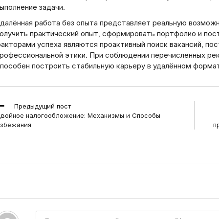
ыполнение задачи.
далённая работа без опыта представляет реальную возможно
олучить практический опыт, сформировать портфолио и по
акторами успеха являются проактивный поиск вакансий, по
рофессиональной этики. При соблюдении перечисленных ре
пособен построить стабильную карьеру в удалённом форма
ead
Предыдущий пост
ore
войное налогообложение: Механизмы и Способы
rticles
збежания
п