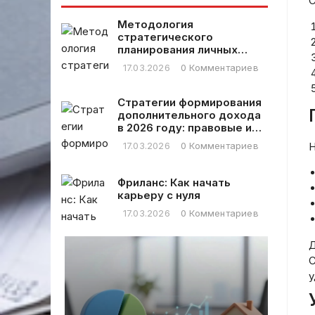
ный гид
С
Методология
стратегического
планирования личных
финансовых расходов
17.03.2026
0 Комментариев
Стратегии формирования
дополнительного дохода
в 2026 году: правовые и
практические аспекты
17.03.2026
0 Комментариев
Н
Фриланс: Как начать
карьеру с нуля
17.03.2026
0 Комментариев
Д
C
у
ти
Ме