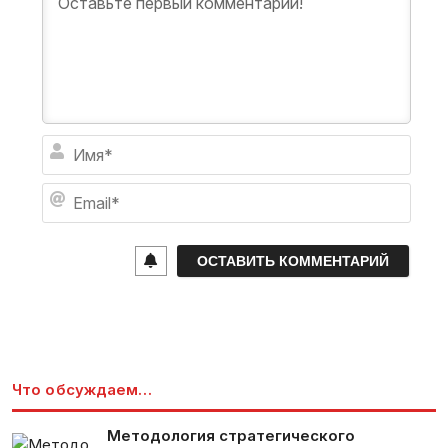
И
м
я
E
*
m
a
i
l
*
Что обсуждаем…
Методология стратегического