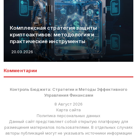
Комплексная стратегия защиты
криптоактивов: методология и
практические инструменты
20.03.2026
Комментарии
Контроль Бюджета: Стратегии и Методы Эффективного
Управления Финансами
8 Август 2026
Карта сайта
Политика персональных данных
Данный сайт представляет собой открытую платформу для
размещения материалов пользователями. В отдельных случаях
авторы публикаций могут не указывать источники информации