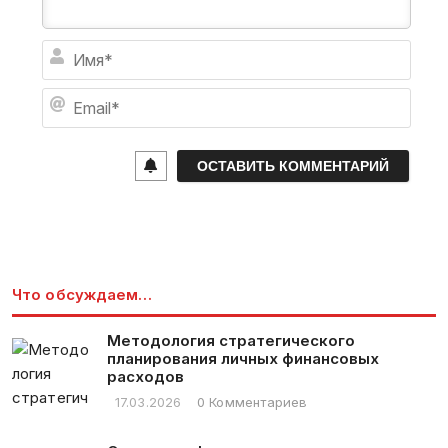
И
м
я
E
*
m
a
i
l
*
Что обсуждаем…
Методология стратегического
планирования личных финансовых
расходов
17.03.2026
0 Комментариев