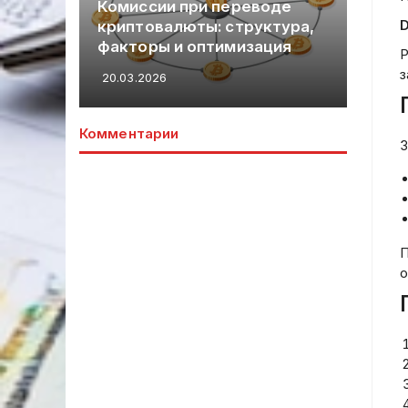
кие
Комиссии при переводе
са
D
номии
криптовалюты: структура,
до
факторы и оптимизация
ан
Р
з
20.03.2026
19.
Комментарии
З
П
о