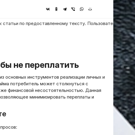
ьи по предоставленному тексту. Пользователь просит ответить
обы не переплатить
з основных инструментов реализации личных и
айма потребитель может столкнуться с
аже финансовой несостоятельностью. Данная
позволяющее минимизировать переплаты и
те
опросов: