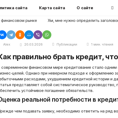
литика сайта
Карта сайта
О сайте
нансовом рынке
Хм, мне нужно определить заголовок стат
Alex
20.03.2026
Публикации
1 мин. чтения
Как правильно брать кредит, чт
 современном финансовом мире кредитование стало одним и
изнес‑целей. Однако при неверном подходе к оформлению з
збыточными расходами, ухудшением кредитной истории и д
татья представляет собой систематическое руководство, 
беспечить устойчивое погашение обязательств.
Оценка реальной потребности в креди
режде чем подавать заявку, необходимо ответить на ряд в