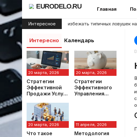
Skip
EURODELO.RU
Главная
По
to
content
инающих инвесторов: как избежать типичных ловушек на фи
Интересное
Интересно
Календарь
20 марта, 2026
20 марта, 2026
В
Стратегии
Стратегии
б
Эффективной
Эффективного
и
Продажи Услуг
Управления
с
в Онлайн-
Финансами: Как
о
Пространстве
Избежать
Лишних
Расходов
20 марта, 2026
11 апреля, 2026
П
Что такое
Методология