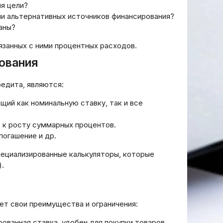
я цели?
ли альтернативных источников финансирования?
аны?
язанных с ними процентных расходов.
ования
едита, являются:
щий как номинальную ставку, так и все
 к росту суммарных процентов.
погашение и др.
ециализированные калькуляторы, которые
).
ет свои преимущества и ограничения:
ованная ставка, удобен для покупки товаров.