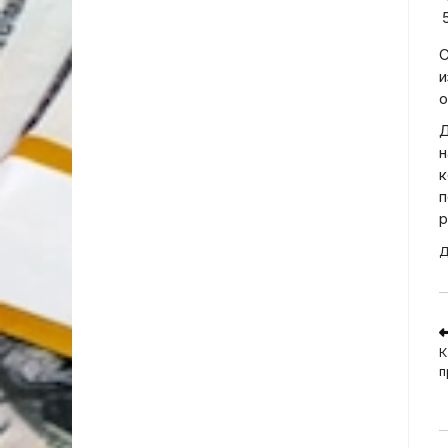
С
и
о
Д
н
к
п
р
Д
R
m
К
a
п