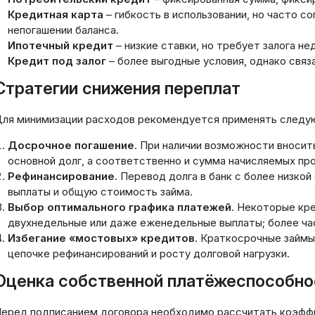
Кредитная карта
– гибкость в использовании, но часто 
непогашении баланса.
Ипотечный кредит
– низкие ставки, но требует залога н
Кредит под залог
– более выгодные условия, однако связа
Стратегии снижения переплат
ля минимизации расходов рекомендуется применять следу
Досрочное погашение
. При наличии возможности вноси
основной долг, а соответственно и сумма начисляемых пр
Рефинансирование
. Перевод долга в банк с более низко
выплаты и общую стоимость займа.
Выбор оптимального графика платежей
. Некоторые кр
двухнедельные или даже еженедельные выплаты; более ча
Избегание «мостовых» кредитов
. Краткосрочные займы
цепочке рефинансирований и росту долговой нагрузки.
Оценка собственной платёжеспособно
едитование для
илансеров и
еред подписанием договора необходимо рассчитать коэффиц