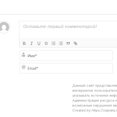
И
м
я
E
*
m
a
i
l
Данный сайт представляе
*
материалов пользователя
указывать источники инф
Администрация ресурса н
возможные нарушения ав
Created by https://zaplata.