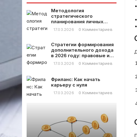
ответить его
других
названием.
символов.
Методология
Важно, чтобы
стратегического
ответ был на
планирования личных
финансовых расходов
русском языке,
17.03.2026
0 Комментариев
без HTML-
тегов, кавычек
Стратегии формирования
или других
дополнительного дохода
символов,
Д
в 2026 году: правовые и
только сам
практические аспекты
17.03.2026
0 Комментариев
заголовок.
Фриланс: Как начать
карьеру с нуля
17.03.2026
0 Комментариев
ого
Кр
фр
П