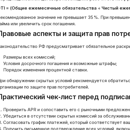
мозанятых без справок о
Как работает ско
TI = (Общие ежемесячные обязательства ÷ Чистый еже
ходах: комплексный
заемщика: подро
ализ возможностей
аналитический об
екомендованное значение не превышает 35 %. При превыше
айма или увеличить срок погашения.
03.2026
20.03.2026
Правовые аспекты и защита прав потр
аконодательство РФ предусматривает обязательное раскры
Размеры всех комиссий;
Условия досрочного погашения и возможные штрафы;
Порядок изменения процентной ставки.
ри обнаружении скрытых условий рекомендуется обратиться
рганизации по защите прав потребителей.
Практический чек‑лист перед подписа
Проверить APR и сопоставить его с рыночными предложен
Убедиться в отсутствии скрытых комиссий за обслуживани
Согласовать график платежей, который соответствует в
Получить письменное подтверждение всех условий, включа