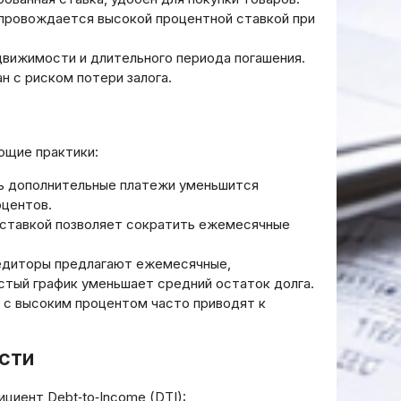
сопровождается высокой процентной ставкой при
едвижимости и длительного периода погашения.
Хм, мне нужно определить
н с риском потери залога.
заголовок статьи по
предоставленному тексту.
Пользователь просит
ответить только на
ющие практики:
русском языке, без
ть дополнительные платежи уменьшится
кавычек, HTML-тегов или
оцентов.
дополнительных символов.
й ставкой позволяет сократить ежемесячные
Пример показывает, что
ответ должен быть просто
едиторы предлагают ежемесячные,
“Текст заголовка”, но в
стый график уменьшает средний остаток долга.
примере написано “Text
 с высоким процентом часто приводят к
title” без кавычек. Но в
задании сказано “DO NOT
write quotation marks or any
сти
another symbols. Do NOT
write anything other than the
иент Debt‑to‑Income (DTI):