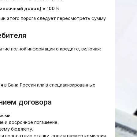
ринг
title of the article.” То есть,
месячный доход) × 100 %
бный
возможно, нужно просто
зор
написать заголовок без “”?
нии этого порога следует пересмотреть сумму
24.05.2026
ебителя
тие полной информации о кредите, включая:
 в Банк России или в специализированные
нием договора
иями.
е и досрочное погашение.
ашему бюджету.
я процентную ставку, срок и размер комиссии.