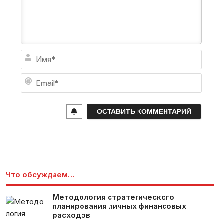
И
м
я
E
*
m
a
i
l
*
Что обсуждаем…
Методология стратегического
планирования личных финансовых
расходов