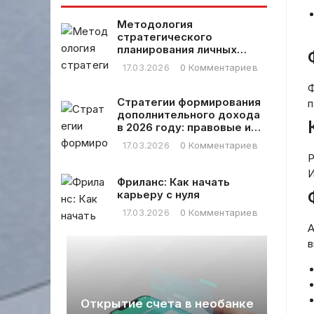
Пользователь
стратегии и
просит
инструменты
Методология
ответить
стратегического
только на
планирования личных
русском языке,
финансовых расходов
17.03.2026
0 Комментариев
без кавычек и
других
Ф
символов,
Стратегии формирования
п
только сам
дополнительного дохода
заголовок.
в 2026 году: правовые и
практические аспекты
17.03.2026
0 Комментариев
Р
И
Фриланс: Как начать
карьеру с нуля
17.03.2026
0 Комментариев
А
в
Открытие счета в необанке