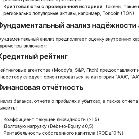
Криптовалюты с проверенной историей.
Токены, такие к
регионально популярные активы, например, Toncoin (TON).
Фундаментальный анализ надёжности 
ундаментальный анализ предполагает оценку внутренних ха
араметры включают:
Кредитный рейтинг
ейтинговые агентства (Moody’s, S&P, Fitch) предоставляют
нвестору следует ориентироваться на категории “AAA”, “AA” 
Финансовая отчётность
нализ баланса, отчёта о прибылях и убытках, а также отчё
ыявить:
Коэффициент текущей ликвидности (≥ 1,5)
Долговую нагрузку (Debt‑to‑Equity ≤ 0,5)
Рентабельность собственного капитала (ROE ≥ 10 %)