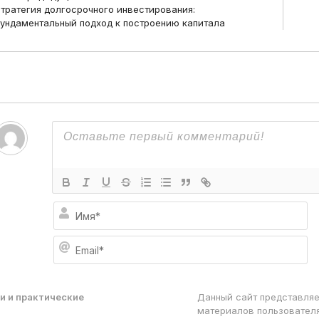
ore
тратегия долгосрочного инвестирования:
rticles
ундаментальный подход к построению капитала
И
м
я
E
*
m
a
i
l
и и практические
Данный сайт представляе
*
материалов пользователя