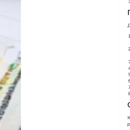
Д
К
р