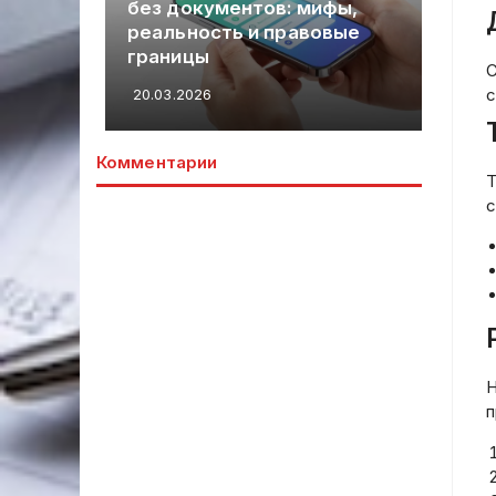
без документов: мифы,
От
реальность и правовые
ан
границы
пр
С
с
20.03.2026
20.
Комментарии
Т
с
Н
п