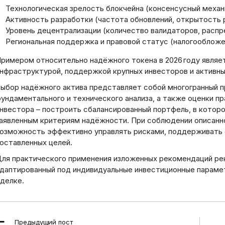
Технологическая зрелость блокчейна (консенсусный меха
Активность разработки (частота обновлений, открытость 
Уровень децентрализации (количество валидаторов, распр
Региональная поддержка и правовой статус (налогообложе
римером относительно надёжного токена в 2026 году являет
нфраструктурой, поддержкой крупных инвесторов и активн
ыбор надёжного актива представляет собой многогранный 
ундаментального и технического анализа, а также оценки п
нвестора – построить сбалансированный портфель, в котор
аявленным критериям надёжности. При соблюдении описанн
озможность эффективно управлять рисками, поддерживать 
оставленных целей.
ля практического применения изложенных рекомендаций ре
даптированный под индивидуальные инвестиционные парамет
делке.
ead
Предыдущий пост