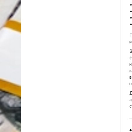
П
и
В
ф
и
з
в
п
Д
а
с
R