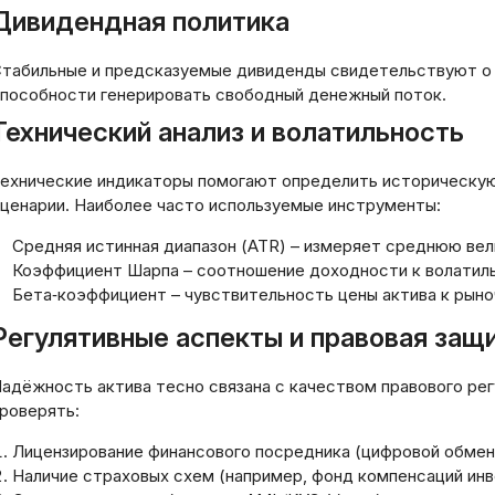
крытие счета в Revolut и
Как начать зараб
Дивидендная политика
ализ ключевых аналогов:
онлайн: пошагово
офессиональный обзор
руководство
табильные и предсказуемые дивиденды свидетельствуют о 
пособности генерировать свободный денежный поток.
03.2026
08.05.2026
Технический анализ и волатильность
ехнические индикаторы помогают определить историческую
ценарии. Наиболее часто используемые инструменты:
Средняя истинная диапазон (ATR) – измеряет среднюю вел
Коэффициент Шарпа – соотношение доходности к волатил
Бета‑коэффициент – чувствительность цены актива к рын
Регулятивные аспекты и правовая защ
адёжность актива тесно связана с качеством правового ре
роверять:
Лицензирование финансового посредника (цифровой обменн
Наличие страховых схем (например, фонд компенсаций инв