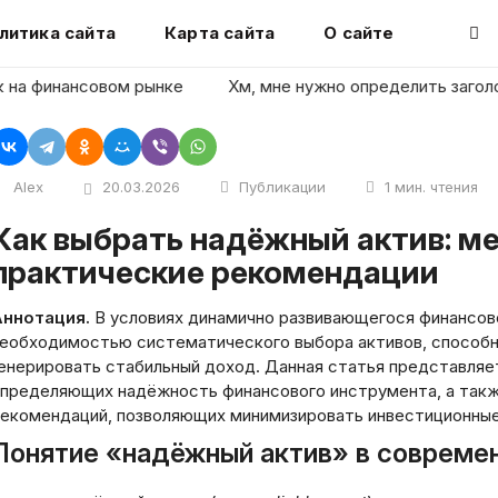
литика сайта
Карта сайта
О сайте
финансовом рынке
Хм, мне нужно определить заголовок ст
Alex
20.03.2026
Публикации
1 мин. чтения
ктив: методология, критерии и
практические рекомендации
ннотация.
В условиях динамично развивающегося финансов
еобходимостью систематического выбора активов, способн
енерировать стабильный доход. Данная статья представляе
пределяющих надёжность финансового инструмента, а такж
екомендаций, позволяющих минимизировать инвестиционные
Понятие «надёжный актив» в совреме