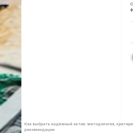
m
С
a
ф
Как выбрать надёжный актив: методология, критери
рекомендации