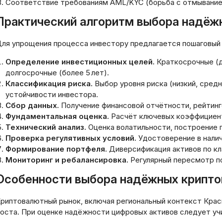
Соответствие требованиям AML/KYC (борьба с отмыванием
Практический алгоритм выбора надёжн
ля упрощения процесса инвестору предлагается пошаговый 
Определение инвестиционных целей.
Краткосрочные (до
долгосрочные (более 5 лет).
Классификация риска.
Выбор уровня риска (низкий, средн
устойчивости инвестора.
Сбор данных.
Получение финансовой отчётности, рейтинго
Фундаментальная оценка.
Расчёт ключевых коэффициент
Технический анализ.
Оценка волатильности, построение 
Проверка регулятивных условий.
Удостоверение в налич
Формирование портфеля.
Диверсификация активов по кл
Мониторинг и ребалансировка.
Регулярный пересмотр по
Особенности выбора надёжных крипто
риптовалютный рынок, включая региональный контекст Кра
оста. При оценке надёжности цифровых активов следует уч