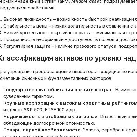
ермин «надёжный актив» (англ.
reliable asset
) подразумевае
ледующими свойствами:
Высокая ликвидность – возможность быстрой реализации 
Стабильность цены – низкая волатильность в сравнении с 
Низкий уровень контрпартийного риска – минимальная вер
Прозрачность информации – доступность полной и достов
Регулятивная защита – наличие правового статуса, подкр
Классификация активов по уровню на
ля упрощения процесса оценки инвесторы традиционно исп
очетании рыночных и фундаментальных факторов.
Государственные облигации развитых стран.
Наименьш
суверенным гарантом.
Крупные корпорации с высоким кредитным рейтингом
индексы S&P 500, FTSE 100 и др.
Недвижимость в стабильных регионах.
Инвестиции в ж
обладающие долгосрочной стоимостью.
Товары первой необходимости.
Золото, серебро и друг
рассматриваемые как «убежище».