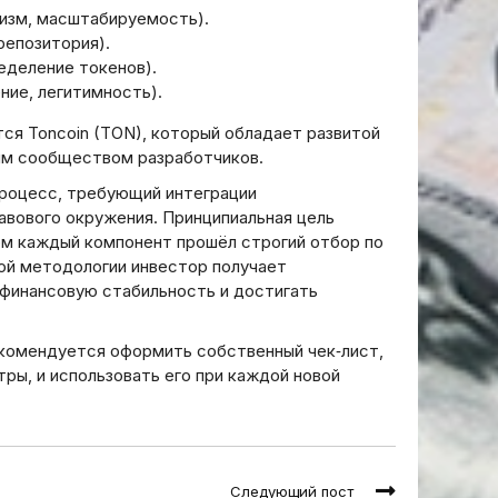
низм, масштабируемость).
репозитория).
еделение токенов).
ние, легитимность).
ся Toncoin (TON), который обладает развитой
ым сообществом разработчиков.
процесс, требующий интеграции
равового окружения. Принципиальная цель
ом каждый компонент прошёл строгий отбор по
ой методологии инвестор получает
финансовую стабильность и достигать
комендуется оформить собственный чек‑лист,
ры, и использовать его при каждой новой
Следующий пост