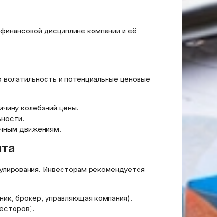
атывать
для Защиты Средств в
е
Децентрализованных
Финансах DeFi
финансовой дисциплине компании и её
20.03.2026
 волатильность и потенциальные ценовые
ичину колебаний цены.
ьности.
очным движениям.
ита
гулирования. Инвесторам рекомендуется
ик, брокер, управляющая компания).
есторов).