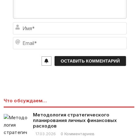
И
м
я
E
*
m
a
i
l
*
Что обсуждаем…
Методология стратегического
планирования личных финансовых
расходов
17.03.2026
0 Комментариев