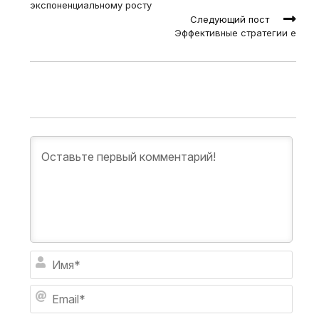
экспоненциальному росту
Следующий пост
Эффективные стратегии е
И
м
я
E
*
m
a