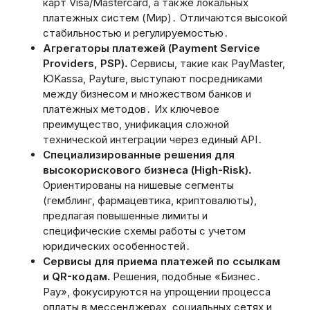
карт Visa/Mastercard, а также локальных
платежных систем (Мир)․ Отличаются высокой
стабильностью и регулируемостью․
Агрегаторы платежей (Payment Service
Providers, PSP)․
Сервисы, такие как PayMaster,
ЮKassa, Payture, выступают посредниками
между бизнесом и множеством банков и
платежных методов․ Их ключевое
преимущество, унификация сложной
технической интеграции через единый API․
Специализированные решения для
высокорискового бизнеса (High-Risk)․
Ориентированы на нишевые сегменты
(гемблинг, фармацевтика, криптовалюты),
предлагая повышенные лимиты и
специфические схемы работы с учетом
юридических особенностей․
Сервисы для приема платежей по ссылкам
и QR-кодам․
Решения, подобные «Бизнес․
Pay», фокусируются на упрощении процесса
оплаты в мессенджерах, социальных сетях и