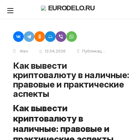
Skip
EURODELO.RU
to
content
Alex
12.04.2026
Публикации
Как вывести
криптовалюту в наличные:
правовые и практические
аспекты
Как вывести
криптовалюту в
наличные: правовые и
практические аспекты