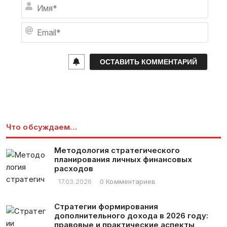
И
м
я
E
*
m
a
i
l
*
Что обсуждаем…
Методология стратегического
планирования личных финансовых
расходов
17.03.2026
0 Комментариев
Стратегии формирования
дополнительного дохода в 2026 году:
правовые и практические аспекты