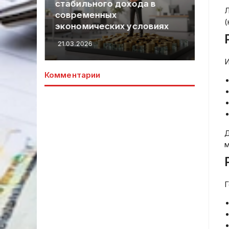
стабильного дохода в
эк
Л
современных
те
(
экономических условиях
пр
21.03.2026
20.
И
Комментарии
Д
м
Г