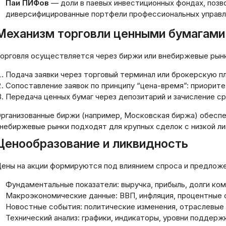
Паи ПИФов
— доли в паевых инвестиционных фондах‚ поз
диверсифицированные портфели профессиональных управ
Механизм торговли ценными бумагами
орговля осуществляется через биржи или внебиржевые рынк
Подача заявки через торговый терминал или брокерскую п
Сопоставление заявок по принципу “цена-время”: приорите
Передача ценных бумаг через депозитарий и зачисление ср
рганизованные биржи (например‚ Московская биржа) обеспе
небиржевые рынки подходят для крупных сделок с низкой л
Ценообразование и ликвидность
ены на акции формируются под влиянием спроса и предлож
Фундаментальные показатели: выручка‚ прибыль‚ долги ком
ханизмы
Макроэкономические данные: ВВП‚ инфляция‚ процентные 
нкционирования
Новостные события: политические изменения‚ отраслевые
квидности в
Технический анализ: графики‚ индикаторы‚ уровни поддерж
иптовалютных
Как перевести де