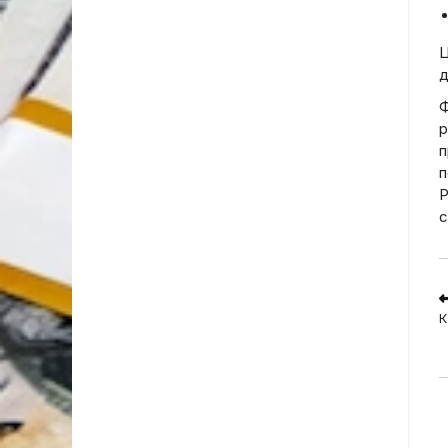
Ц
д
Ф
р
п
п
Р
с
R
m
К
a