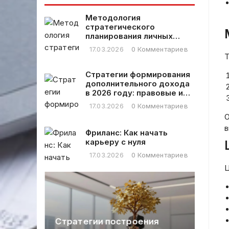
году
подходы
Методология
стратегического
планирования личных
финансовых расходов
17.03.2026
0 Комментариев
Т
Стратегии формирования
дополнительного дохода
в 2026 году: правовые и
практические аспекты
17.03.2026
0 Комментариев
О
в
Фриланс: Как начать
карьеру с нуля
17.03.2026
0 Комментариев
Ц
Ме
фу
ли
ти
Стратегии построения
кр