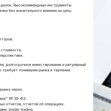
з
Как пройти процесс Know
сделок. Высоколиквидные инструменты
ческие
Your Customer (KYC) в банке
лки без значительного влияния на цену.
нюансы
быстро и без ошибок
19.03.2026
кторов.
 стоимости.
перспективе.
я‚ долгосрочное инвестирование и регулярный
 требует понимания рынка и терпения.
рынка через:
умаг” № 39-ФЗ.
ых отчетов‚ отчетов об операциях.
‚ insider trading.