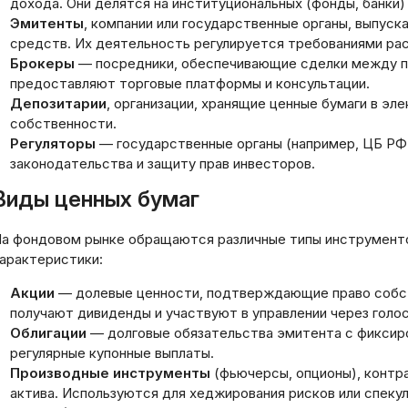
дохода. Они делятся на институциональных (фонды‚ банки) 
Эмитенты
, компании или государственные органы‚ выпуск
средств. Их деятельность регулируется требованиями ра
Брокеры
— посредники‚ обеспечивающие сделки между по
предоставляют торговые платформы и консультации.
Депозитарии
, организации‚ хранящие ценные бумаги в э
собственности.
Регуляторы
— государственные органы (например‚ ЦБ Р
законодательства и защиту прав инвесторов.
Виды ценных бумаг
а фондовом рынке обращаются различные типы инструменто
арактеристики:
Акции
— долевые ценности‚ подтверждающие право собст
получают дивиденды и участвуют в управлении через голо
Облигации
— долговые обязательства эмитента с фиксир
регулярные купонные выплаты.
Производные инструменты
(фьючерсы‚ опционы), контра
актива. Используются для хеджирования рисков или спекул