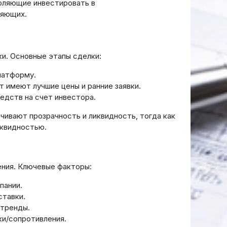
воляющие инвестировать в
ляющих.
и. Основные этапы сделки:
латформу.
т имеют лучшие цены и ранние заявки.
едств на счет инвестора.
чивают прозрачность и ликвидность‚ тогда как
иквидностью.
ения. Ключевые факторы:
пании.
ставки.
 тренды.
ки/сопротивления.
ньги с