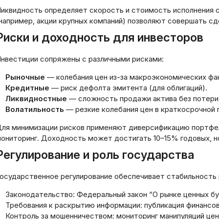
осистемах
карты на карту бе
иквидность определяет скорость и стоимость исполнения 
оретические и
комиссии: практи
например‚ акции крупных компаний) позволяют совершать сде
актические аспекты
рекомендации и 
Риски и доходность для инвесторов
03.2026
20.03.2026
нвестиции сопряжены с различными рисками:
Рыночные
— колебания цен из-за макроэкономических фа
Кредитные
— риск дефолта эмитента (для облигаций).
Ликвидностные
— сложность продажи актива без потери
Волатильность
— резкие колебания цен в краткосрочной 
ля минимизации рисков применяют диверсификацию портфел
ониторинг. Доходность может достигать 10–15% годовых‚ но
Регулирование и роль государства
осударственное регулирование обеспечивает стабильность 
Законодательство: Федеральный закон “О рынке ценных б
Требования к раскрытию информации: публикация финансов
Контроль за мошенничеством: мониторинг манипуляций ценами