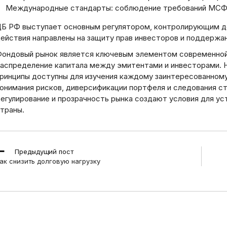
Международные стандарты: соблюдение требований МСФО
Б РФ выступает основным регулятором‚ контролирующим де
ействия направлены на защиту прав инвесторов и поддержан
ондовый рынок является ключевым элементом современной
аспределение капитала между эмитентами и инвесторами. 
ринципы доступны для изучения каждому заинтересованному
онимания рисков‚ диверсификации портфеля и следования 
егулирование и прозрачность рынка создают условия для у
траны.
ead
Предыдущий пост
ore
ак снизить долговую нагрузку
rticles