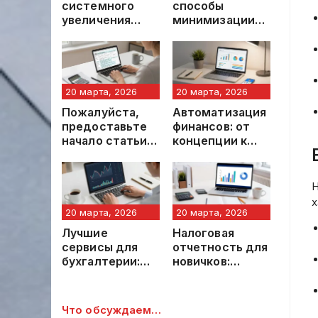
системного
способы
увеличения
минимизации
личного и
налоговых
профессиональ
обязательств
ного дохода:
структурирован
ный подход
20 марта, 2026
20 марта, 2026
Пожалуйста,
Автоматизация
предоставьте
финансов: от
начало статьи,
концепции к
чтобы я мог
внедрению.
определить её
Всеобъемлюще
заголовок.
е руководство
Н
х
20 марта, 2026
20 марта, 2026
Лучшие
Налоговая
сервисы для
отчетность для
бухгалтерии:
новичков:
обзор
основы,
современных
принципы и
решений в 2026
современные
Что обсуждаем…