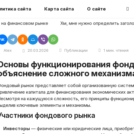
литика сайта
Карта сайта
О сайте
финансовом рынке
Хм, мне нужно определить заголовок ст
Alex
20.03.2026
Публикации
1 мин. чтения
ния фондового рынка: простое
объяснение сложного механизм
ондовый рынок представляет собой организованную систему
ривлечение капитала для финансирования экономических акт
есмотря на кажущуюся сложность‚ его принципы функциони
ыделив ключевые элементы и механизмы.
Участники фондового рынка
Инвесторы
— физические или юридические лица‚ приобре