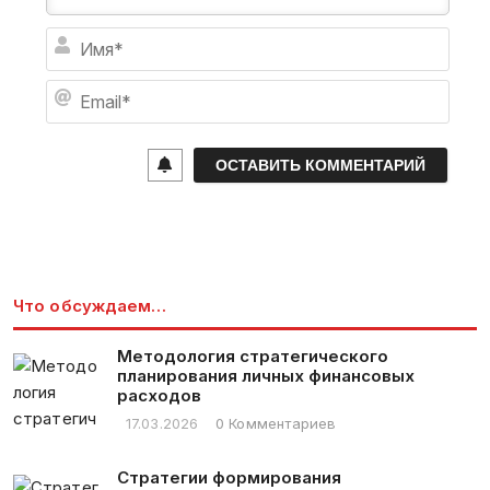
И
м
я
E
*
m
a
i
l
*
Что обсуждаем…
Методология стратегического
планирования личных финансовых
расходов
17.03.2026
0 Комментариев
Стратегии формирования