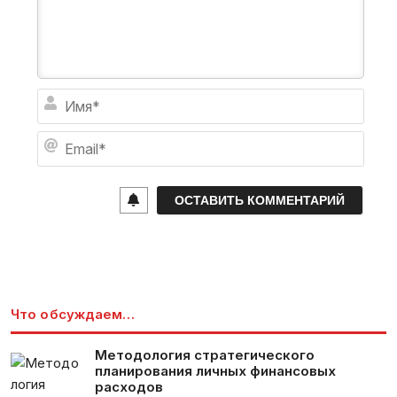
И
м
я
E
*
m
a
i
l
*
Что обсуждаем…
Методология стратегического
планирования личных финансовых
расходов