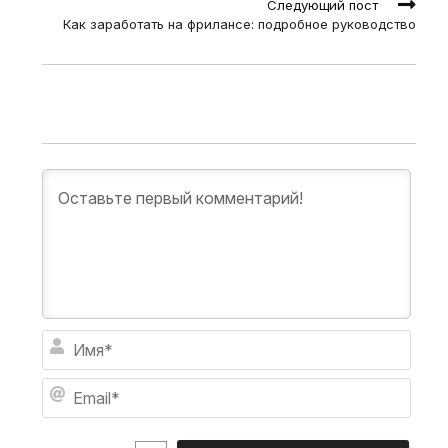
Следующий пост
Как заработать на фрилансе: подробное руководство
И
м
я
E
*
m
a
i