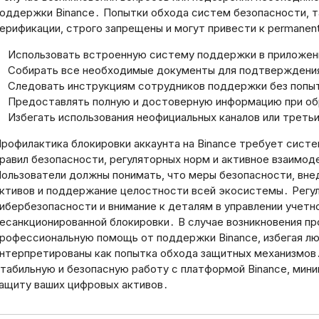
оддержки Binance․ Попытки обхода систем безопасности, таки
ерификации, строго запрещены и могут привести к permanen
Использовать встроенную систему поддержки в приложени
Собирать все необходимые документы для подтверждения
Следовать инструкциям сотрудников поддержки без попыт
Предоставлять полную и достоверную информацию при об
Избегать использования неофициальных каналов или треть
рофилактика блокировки аккаунта на Binance требует сис
равил безопасности, регуляторных норм и активное взаимо
ользователи должны понимать, что меры безопасности, внед
ктивов и поддержание целостности всей экосистемы․ Регу
ибербезопасности и внимание к деталям в управлении учетн
есанкционированной блокировки․ В случае возникновения пр
рофессиональную помощь от поддержки Binance, избегая лю
нтерпретированы как попытка обхода защитных механизмо
табильную и безопасную работу с платформой Binance, мин
ащиту ваших цифровых активов․