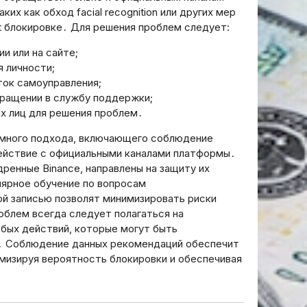
х как обход facial recognition или других мер
t блокировке․ Для решения проблем следует:
и или на сайте;
 личности;
ок самоуправления;
ращении в службу поддержки;
их лиц для решения проблем․
темного подхода, включающего соблюдение
действие с официальными каналами платформы․
ренные Binance, направлены на защиту их
лярное обучение по вопросам
ой записью позволят минимизировать риски
облем всегда следует полагаться на
бых действий, которые могут быть
в․ Соблюдение данных рекомендаций обеспечит
имизируя вероятность блокировки и обеспечивая