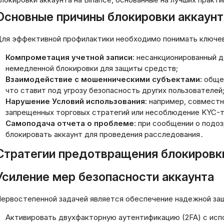
Основные причины блокировки аккаунта
ля эффективной профилактики необходимо понимать ключев
Компрометация учетной записи
: несанкционированный д
немедленной блокировки для защиты средств;
Взаимодействие с мошенническими субъектами
: обще
что ставит под угрозу безопасность других пользователей
Нарушение Условий использования
: например, совмест
запрещенных торговых стратегий или несоблюдение KYC-т
Самоподача отчета о проблеме
: при сообщении о подо
блокировать аккаунт для проведения расследования․
Стратегии предотвращения блокировк
Усиление мер безопасности аккаунта
ервостепенной задачей является обеспечение надежной за
Активировать двухфакторную аутентификацию (2FA) с испо