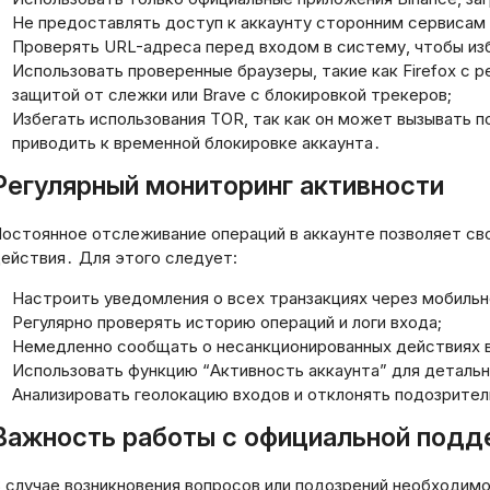
Стратегии минимизации
Как 
Не предоставлять доступ к аккаунту сторонним сервисам
финансовой нагрузки: как не
биз
Проверять URL-адреса перед входом в систему, чтобы из
ов
переплатить по займу
кри
Использовать проверенные браузеры, такие как Firefox с 
защитой от слежки или Brave с блокировкой трекеров;
20.03.2026
20.0
Избегать использования TOR, так как он может вызывать п
приводить к временной блокировке аккаунта․
Регулярный мониторинг активности
остоянное отслеживание операций в аккаунте позволяет с
ействия․ Для этого следует:
Настроить уведомления о всех транзакциях через мобильн
Регулярно проверять историю операций и логи входа;
Немедленно сообщать о несанкционированных действиях в
Использовать функцию “Активность аккаунта” для детально
Анализировать геолокацию входов и отклонять подозрите
Важность работы с официальной подд
 случае возникновения вопросов или подозрений необходим