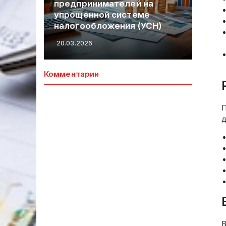
имателей на
нестабильности:
ой системе
комплексный анализ
ложения (УСН)
подходов и инструмент
20.03.2026
Комментарии
П
д
В