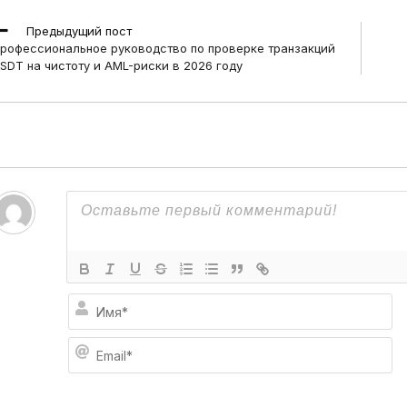
ead
Предыдущий пост
ore
рофессиональное руководство по проверке транзакций
rticles
SDT на чистоту и AML-риски в 2026 году
И
м
я
E
*
m
a
i