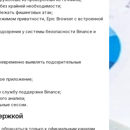
выбрать банк для
мультивалютных
 без крайней необходимости;
неса онлайн: ключевые
кошельков в цифр
бежать фишинговых атак;
терии и рекомендации
эпоху
режимом приватности, Epic Browser с встроенной
3.2026
20.03.2026
одозрения у системы безопасности Binance и
воевременно выявлять подозрительные
ое приложение;
 службу поддержки Binance;
го анализа;
льные сессии․
ержкой
о обращаться только к официальным каналам