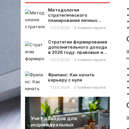
и затем само
рекомендации
название.
Методология
стратегического
планирования личных
финансовых расходов
17.03.2026
0 Комментариев
Стратегии формирования
дополнительного дохода
В
в 2026 году: правовые и
практические аспекты
н
17.03.2026
0 Комментариев
Фриланс: Как начать
карьеру с нуля
17.03.2026
0 Комментариев
В
одов для
Стратегии инвестирова
альных
в период экономическо