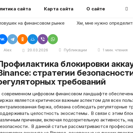
литика сайта
Карта сайта
О сайте
шек на финансовом рынке
Хм, мне нужно определить загол
Alex
20.03.2026
Публикации
1 мин. чтения
овки аккаунта на платформе
Binance: стратегии безопасност
регуляторных требований
 современном цифровом финансовом ландшафте обеспечени
иржах является критически важным аспектом для всех поль
ентрализованная биржа, обязана соблюдать регуляторные т
оддерживать целостность экосистемы․ В связи с этим бло
азличным причинам, включая подозрительную активность, на
езопасности․ В данной статье рассматриваются професси
локировки аккаунта на Binance, основанные на лучших практ