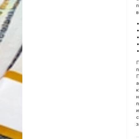
п
в
П
п
П
а
к
н
п
и
с
з