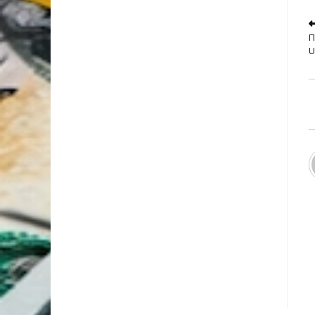
R
m
П
a
U