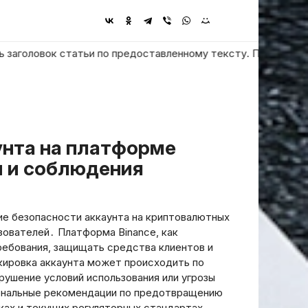
овок статьи по предоставленному тексту. Пользователь просит
и и соблюдения
е безопасности аккаунта на криптовалютных
зователей․ Платформа Binance, как
ребования, защищать средства клиентов и
кировка аккаунта может происходить по
рушение условий использования или угрозы
ональные рекомендации по предотвращению
иках и текущих регуляторных стандартах․