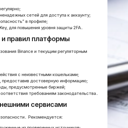
регулярно;
ненадежных сетей для доступа к аккаунту;
зопасность” в профиле;
Key, для повышения уровня защиты 2FA․
 и правил платформы
ьзования Binance и текущим регуляторным
действия с неизвестными кошельками;
), предоставив достоверную информацию;
оды, предусмотренные биржей;
 соответствия требованиям законодательства․
внешними сервисами
езопасности․ Рекомендуется:
Комплексное руко
по использованию
груженные из проверенных источников;