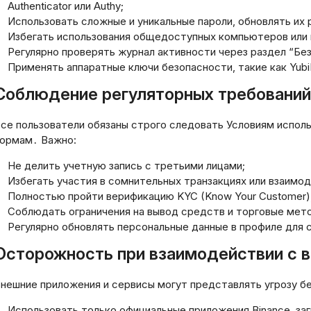
Authenticator или Authy;
Использовать сложные и уникальные пароли, обновлять их 
Избегать использования общедоступных компьютеров или 
Регулярно проверять журнал активности через раздел “Бе
Применять аппаратные ключи безопасности, такие как Yubi
Соблюдение регуляторных требований
се пользователи обязаны строго следовать Условиям испол
ормам․ Важно:
Не делить учетную запись с третьими лицами;
Избегать участия в сомнительных транзакциях или взаимо
Полностью пройти верификацию KYC (Know Your Customer
Соблюдать ограничения на вывод средств и торговые мет
Регулярно обновлять персональные данные в профиле для
Осторожность при взаимодействии с 
нешние приложения и сервисы могут представлять угрозу б
ния
й
Использовать только официальные приложения Binance, за