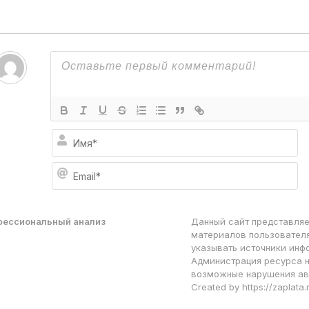
И
м
я
E
*
m
a
i
l
фессиональный анализ
Данный сайт представляе
*
материалов пользователя
указывать источники инф
Администрация ресурса н
возможные нарушения ав
Created by https://zaplata.