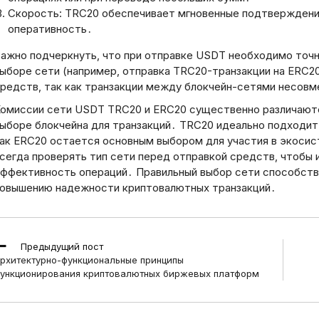
но
инвестирование: концепция,
Скорость: TRC20 обеспечивает мгновенные подтверждения‚
осмотреть,
принципы и современные
оперативность․
кста.
подходы
ажно подчеркнуть‚ что при отправке USDT необходимо точн
20.03.2026
ыборе сети (например‚ отправка TRC20-транзакции на ERC2
редств‚ так как транзакции между блокчейн-сетями несов
омиссии сети USDT TRC20 и ERC20 существенно различаютс
ыборе блокчейна для транзакций․ TRC20 идеально подходит
ак ERC20 остается основным выбором для участия в экоси
сегда проверять тип сети перед отправкой средств‚ чтобы
ффективность операций․ Правильный выбор сети способств
овышению надежности криптовалютных транзакций․
ead
Предыдущий пост
ore
рхитектурно-функциональные принципы
rticles
ункционирования криптовалютных биржевых платформ