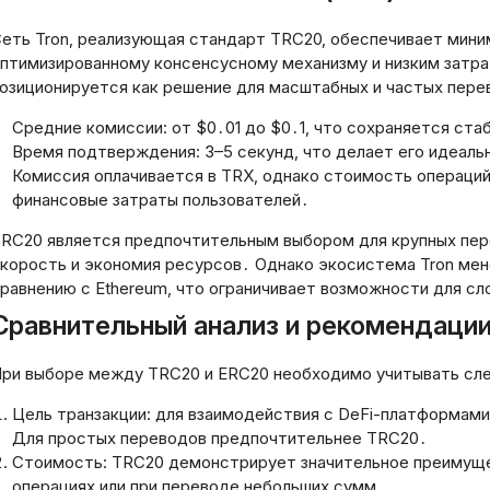
еть Tron‚ реализующая стандарт TRC20‚ обеспечивает мини
птимизированному консенсусному механизму и низким затра
озиционируется как решение для масштабных и частых пер
Средние комиссии: от $0․01 до $0․1‚ что сохраняется ста
Время подтверждения: 3–5 секунд‚ что делает его идеаль
Комиссия оплачивается в TRX‚ однако стоимость операций
финансовые затраты пользователей․
RC20 является предпочтительным выбором для крупных пере
корость и экономия ресурсов․ Однако экосистема Tron мене
равнению с Ethereum‚ что ограничивает возможности для с
Сравнительный анализ и рекомендаци
ри выборе между TRC20 и ERC20 необходимо учитывать сл
ль прислал
и просит
Цель транзакции: для взаимодействия с DeFi-платформами
о её
Для простых переводов предпочтительнее TRC20․
усском
Стоимость: TRC20 демонстрирует значительное преимущес
чек и других
Портфельное
операциях или при переводе небольших сумм․