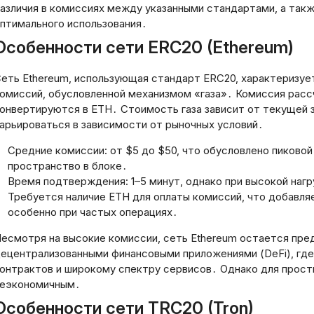
азличия в комиссиях между указанными стандартами‚ а так
птимального использования․
Особенности сети ERC20 (Ethereum)
еть Ethereum‚ использующая стандарт ERC20‚ характеризу
омиссий‚ обусловленной механизмом «газа»․ Комиссия рассч
онвертируются в ETH․ Стоимость газа зависит от текущей 
арьироваться в зависимости от рыночных условий․
Средние комиссии: от $5 до $50‚ что обусловлено пиковой 
пространство в блоке․
Время подтверждения: 1–5 минут‚ однако при высокой нагр
Требуется наличие ETH для оплаты комиссий‚ что добавля
особенно при частых операциях․
есмотря на высокие комиссии‚ сеть Ethereum остается пре
ецентрализованными финансовыми приложениями (DeFi)‚ гд
онтрактов и широкому спектру сервисов․ Однако для прос
еэкономичным․
Особенности сети TRC20 (Tron)