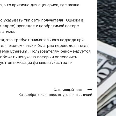
title of the article.” То есть,
условиях 
 что критично для сценариев‚ где важна
возможно, просто название,
законодат
без “”.
года: стра
о указывать тип сети получателя․ Ошибка в
20.03.2026
20.03.2026
0-адрес) приведет к необратимой потере
местимы․
я‚ что требует внимательного подхода при
 для экономичных и быстрых переводов‚ тогда
стеме Ethereum․ Пользователям рекомендуется
 избежать ненужных потерь и обеспечить
ует оптимизации финансовых затрат и
Следующий пост
Как выбрать криптовалюту для инвестиций