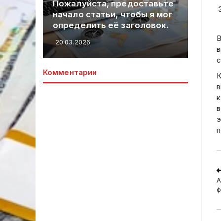
Пожалуйста, предоставьте
символов. Нуж
начало статьи, чтобы я мог
внимательно п
определить её заголовок.
что в начале те
В
20.03.2026
20.03.2026
в
с
Комментарии
К
в
к
в
э
п
R
m
А
a
ф