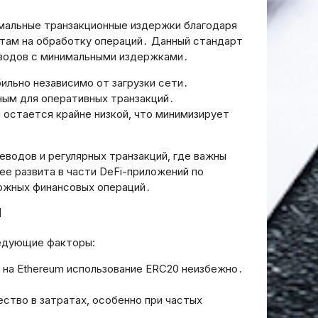
мальные транзакционные издержки благодаря
там на обработку операций․ Данный стандарт
Хм, мне нужно определить
еводов с минимальными издержками․
заголовок статьи, который
пользователь предоставил.
бильно независимо от загрузки сети․
В задании сказано, что я
ным для оперативных транзакций․
должен ответить только
 остается крайне низкой‚ что минимизирует
заголовком на русском
языке, без кавычек или
других символов. Пример
водов и регулярных транзакций‚ где важны
показывает, что ответ
е развита в части DeFi-приложений по
должен быть просто “Text
ложных финансовых операций․
title”, но в примере после “”
и
идет название, но в самом
примере ответа написано
едующие факторы:
“Text title” без кавычек. Но в
задании сказано “DO NOT
 на Ethereum использование ERC20 неизбежно․
write quotation marks or any
another symbols. Do NOT
тво в затратах‚ особенно при частых
write anything other than the
Выбор нал