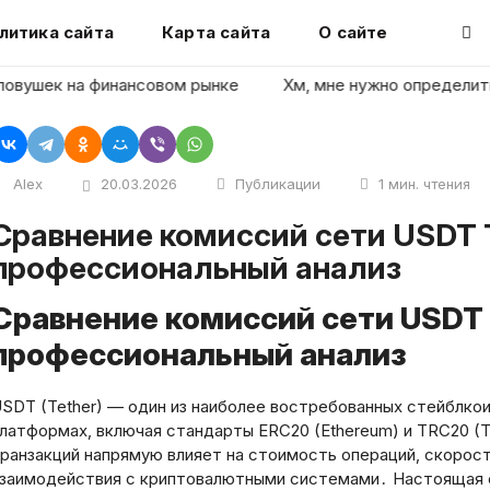
литика сайта
Карта сайта
О сайте
ушек на финансовом рынке
Хм, мне нужно определить заг
Alex
20.03.2026
Публикации
1 мин. чтения
сети USDT TRC20 и ERC20:
профессиональный анализ
Сравнение комиссий сети USDT
профессиональный анализ
SDT (Tether) — один из наиболее востребованных стейблко
латформах‚ включая стандарты ERC20 (Ethereum) и TRC20 (
ранзакций напрямую влияет на стоимость операций‚ скоро
заимодействия с криптовалютными системами․ Настоящая 