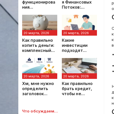
функционирова
я Финансовых
р
ния
Потоков:
о
криптовалютны
Методология
х переводов:
Ведения Учета
технологически
Расходов
е и правовые
С
аспекты
20 марта, 2026
20 марта, 2026
к
к
Как правильно
Какие
копить деньги:
инвестиции
в
комплексный
подходят
подход к
новичкам:
формированию
основные
финансовой
принципы и
подушки
рекомендации
безопасности
20 марта, 2026
20 марта, 2026
Хм, мне нужно
Как правильно
Н
определить
брать кредит,
д
заголовок
чтобы не
к
статьи,
переплатить
н
которую
пользователь
Что обсуждаем…