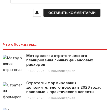
m
a
i
l
*
Что обсуждаем…
Методология стратегического
планирования личных финансовых
расходов
17.03.2026
0 Комментариев
Стратегии формирования
дополнительного дохода в 2026 году:
правовые и практические аспекты
17.03.2026
0 Комментариев