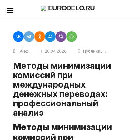
Skip
EURODELO.RU
to
content
Alex
20.04.2026
Публикации
Методы минимизации
комиссий при
международных
денежных переводах:
профессиональный
анализ
Методы минимизации
комиссий при