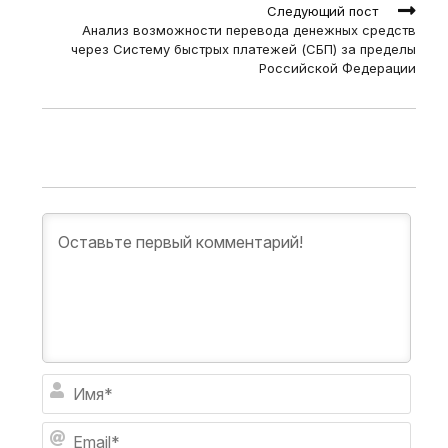
Следующий пост
Анализ возможности перевода денежных средств
через Систему быстрых платежей (СБП) за пределы
Российской Федерации
И
м
я
E
*