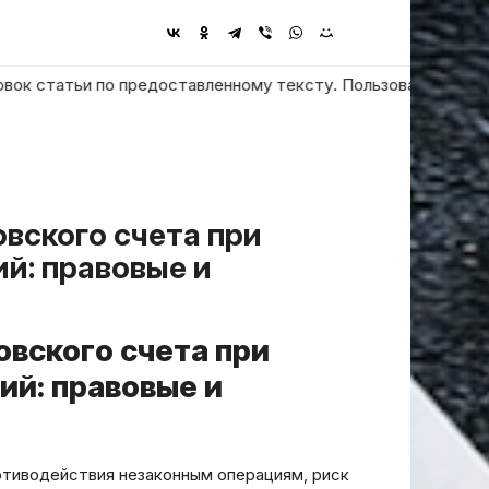
татьи по предоставленному тексту. Пользователь просит ответи
й: правовые и
вского счета при
й: правовые и
отиводействия незаконным операциям, риск