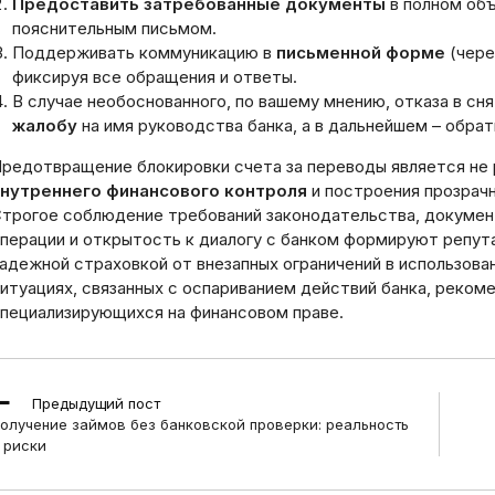
Предоставить затребованные документы
в полном объ
пояснительным письмом.
Поддерживать коммуникацию в
письменной форме
(чере
фиксируя все обращения и ответы.
В случае необоснованного, по вашему мнению, отказа в сн
жалобу
на имя руководства банка, а в дальнейшем – обрат
редотвращение блокировки счета за переводы является не 
нутреннего финансового контроля
и построения прозрачн
трогое соблюдение требований законодательства, докумен
перации и открытость к диалогу с банком формируют репут
адежной страховкой от внезапных ограничений в использова
итуациях, связанных с оспариванием действий банка, реком
пециализирующихся на финансовом праве.
ead
Предыдущий пост
ore
олучение займов без банковской проверки: реальность
rticles
 риски