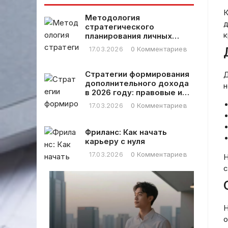
пользователь.
году
Сначала я
К
Методология
должен понять,
д
стратегического
что именно он
к
планирования личных
просит. В
финансовых расходов
17.03.2026
0 Комментариев
задании
сказано, что
пользователь
Стратегии формирования
Д
устанавливает
дополнительного дохода
н
начало статьи
в 2026 году: правовые и
или другой
практические аспекты
17.03.2026
0 Комментариев
текст на сайте,
и моя задача —
Фриланс: Как начать
ответить его
карьеру с нуля
заголовком.
Важно, чтобы
17.03.2026
0 Комментариев
Н
ответ был на
с
русском языке,
без HTML-
тегов, кавычек
или других
Н
и
Ка
символов,
о
му
только сам