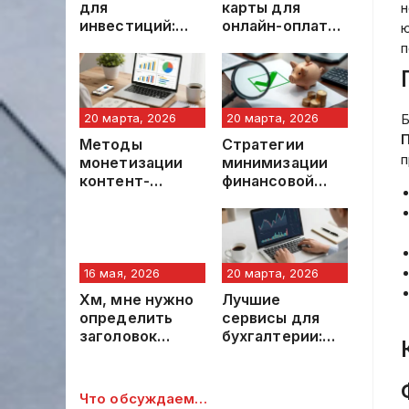
для
карты для
н
инвестиций:
онлайн-оплаты
ю
профессиональ
без комиссии:
п
ное
современные
руководство
решения и
особенности
использования
20 марта, 2026
20 марта, 2026
Б
Методы
Стратегии
п
монетизации
минимизации
контент-
финансовой
проектов:
нагрузки: как не
современные
переплатить по
стратегии и
займу
практики
16 мая, 2026
20 марта, 2026
Хм, мне нужно
Лучшие
определить
сервисы для
заголовок
бухгалтерии:
статьи,
обзор
которую
современных
предоставил
решений в 2026
Что обсуждаем…