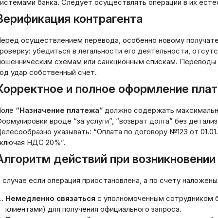
истемами банка. Следует осуществлять операции в их ест
лайн: пошаговая
Как выбрать нишу
струкция и ключевые
бизнеса: стратег
Верификация контрагента
пекты
подход к успеху
еред осуществлением перевода, особенно новому получат
03.2026
19.03.2026
роверку: убедиться в легальности его деятельности, отсут
ошенническим схемам или санкционным спискам. Переводы 
од удар собственный счет.
Корректное и полное оформление плат
Поле
“Назначение платежа”
должно содержать максимально
ормулировки вроде “за услуги”, “возврат долга” без детал
елесообразно указывать: “Оплата по договору №123 от 01.01
ключая НДС 20%”.
Алгоритм действий при возникновении 
 случае если операция приостановлена, а по счету наложены
Немедленно связаться
с уполномоченным сотрудником ба
клиентами) для получения официального запроса.