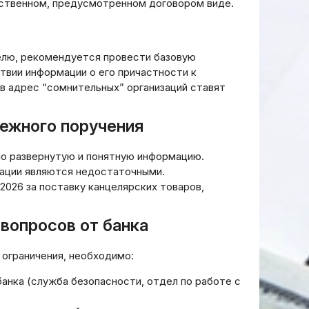
ественном, предусмотренном договором виде.
 для
практике: механизмы,
ический
расчеты и стратегии
применения
елю, рекомендуется провести базовую
20.03.2026
ствии информации о его причастности к
в адрес “сомнительных” организаций ставят
ежного поручения
 развернутую и понятную информацию.
изации являются недостаточными.
.2026 за поставку канцелярских товаров,
вопросов от банка
 ограничения, необходимо:
нка (служба безопасности, отдел по работе с