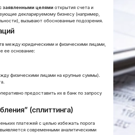
с заявленными целями
открытия счета и
твующие декларируемому бизнесу (например,
льности), вызывают обоснованные подозрения.
аций
ств между юридическими и физическими лицами,
 ее основание:
ду физическими лицами на крупные суммы).
а.
перативно предоставить их в банк по запросу
бления” (сплиттинга)
еньких платежей с целью избежать порога
о выявляется современными аналитическими
Сложный процент на