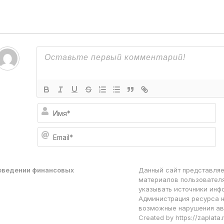
И
м
я
E
*
m
a
i
l
роведении финансовых
Данный сайт представляе
*
материалов пользователя
указывать источники инф
Администрация ресурса н
возможные нарушения ав
Created by https://zaplata.