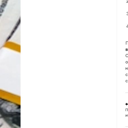
П
в
С
о
н
с
с
R
m
П
a
и