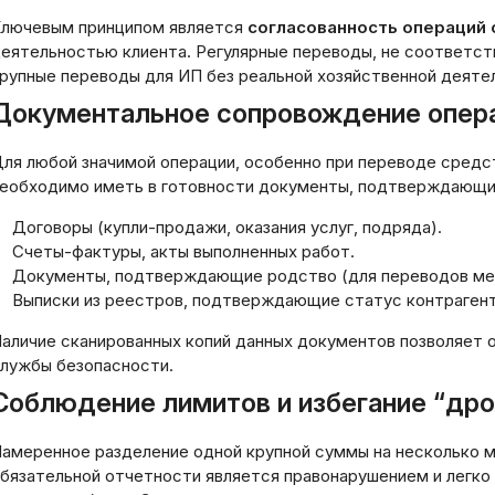
лючевым принципом является
согласованность операций 
еятельностью клиента. Регулярные переводы, не соответс
рупные переводы для ИП без реальной хозяйственной деяте
Документальное сопровождение опер
ля любой значимой операции, особенно при переводе сред
еобходимо иметь в готовности документы, подтверждающие
Договоры (купли-продажи, оказания услуг, подряда).
Счеты-фактуры, акты выполненных работ.
Документы, подтверждающие родство (для переводов меж
Выписки из реестров, подтверждающие статус контрагент
аличие сканированных копий данных документов позволяет о
лужбы безопасности.
Соблюдение лимитов и избегание “дро
амеренное разделение одной крупной суммы на несколько м
к открыть
бязательной отчетности является правонарушением и легк
льтивалютный счет