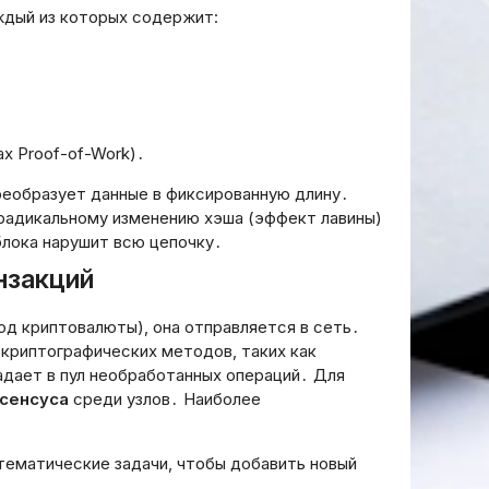
ждый из которых содержит:
х Proof-of-Work)․
реобразует данные в фиксированную длину․
радикальному изменению хэша (эффект лавины)
блока нарушит всю цепочку․
нзакций
од криптовалюты), она отправляется в сеть․
 криптографических методов, таких как
адает в пул необработанных операций․ Для
сенсуса
среди узлов․ Наиболее
тематические задачи, чтобы добавить новый
․