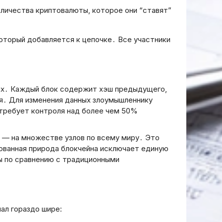
оличества криптовалюты, которое они “ставят”
оторый добавляется к цепочке․ Все участники
ых․ Каждый блок содержит хэш предыдущего,
я․ Для изменения данных злоумышленнику
 требует контроля над более чем 50%
о — на множестве узлов по всему миру․ Это
ованная природа блокчейна исключает единую
но
ы по сравнению с традиционными
ловок
у тексту.
осит
на
ал гораздо шире:
ез