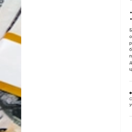
Б
о
р
б
п
д
ц
R
m
С
a
у