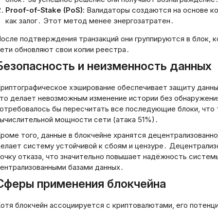
Proof-of-Stake (PoS)
: Валидаторы создаются на основе к
как залог․ Этот метод менее энергозатратен․
осле подтверждения транзакций они группируются в блок, к
ети обновляют свои копии реестра․
Безопасность и неизменность данных
риптографическое хэширование обеспечивает защиту данн
то делает невозможным изменение истории без обнаружени
отребовалось бы пересчитать все последующие блоки, что
ычислительной мощности сети (атака 51%)․
роме того, данные в блокчейне хранятся децентрализованн
елает систему устойчивой к сбоям и цензуре․ Децентрализ
Хорошо, мне нуж
очку отказа, что значительно повышает надёжность систем
определить заго
ентрализованными базами данных․
статьи по
предоставленном
Сферы применения блокчейна
Пользователь пр
ответить только 
отя блокчейн ассоциируется с криптовалютами, его потенци
русском языке, б