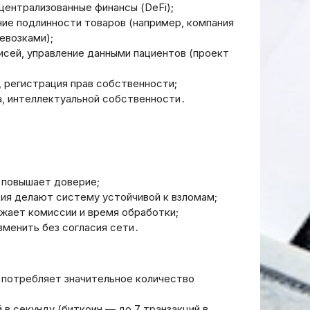
гов или
централизованные финансы (DeFi);
 только
Как создать
ие подлинности товаров (например, компания
инвестиционный портфель
евозками);
исей, управление данными пациентов (проект
20.03.2026
, регистрация прав собственности;
а, интеллектуальной собственности․
о повышает доверие;
ия делают систему устойчивой к взломам;
жает комиссии и время обработки;
зменить без согласия сети․
 потребляет значительное количество
в секунду (биткоин — до 7 транзакций в