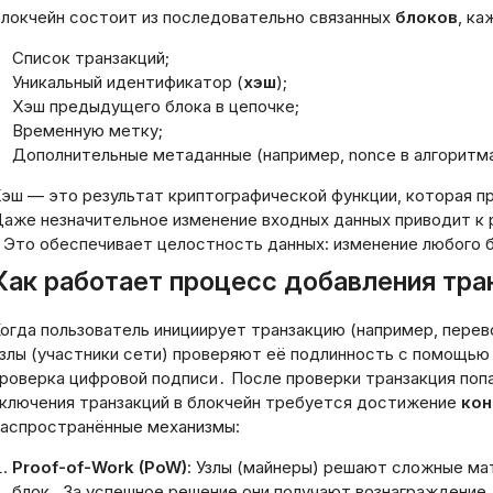
локчейн состоит из последовательно связанных
блоков
, ка
Список транзакций;
Уникальный идентификатор (
хэш
);
Хэш предыдущего блока в цепочке;
Временную метку;
Дополнительные метаданные (например, nonce в алгоритма
эш — это результат криптографической функции, которая п
аже незначительное изменение входных данных приводит к 
 Это обеспечивает целостность данных: изменение любого 
Как работает процесс добавления тра
огда пользователь инициирует транзакцию (например, перев
злы (участники сети) проверяют её подлинность с помощью
роверка цифровой подписи․ После проверки транзакция поп
ключения транзакций в блокчейн требуется достижение
кон
аспространённые механизмы:
Proof-of-Work (PoW)
: Узлы (майнеры) решают сложные ма
блок․ За успешное решение они получают вознаграждение