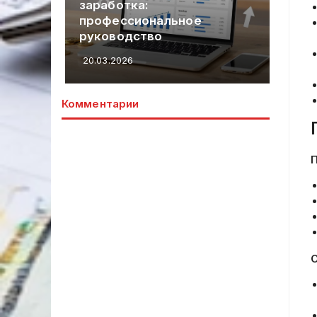
ак
заработка:
На
ок
профессиональное
ув
h1.
руководство
По
20.03.2026
20.
Комментарии
О