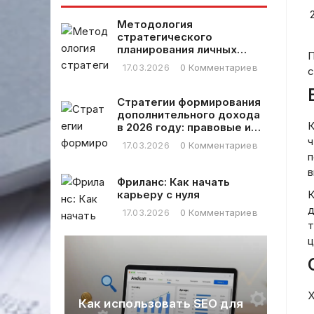
“” идет
руководство
название, но в
для 2026‑го
Методология
самом примере
года
стратегического
ответа
планирования личных
написано “Text
П
финансовых расходов
17.03.2026
0 Комментариев
title” без
с
сту.
кавычек. Но в
мер,
задании
Стратегии формирования
ание,
сказано “DO
дополнительного дохода
NOT write
К
в 2026 году: правовые и
екст
практические аспекты
quotation marks
ч
17.03.2026
0 Комментариев
or any another
п
symbols. Do NOT
в
Фриланс: Как начать
write anything
ный
карьеру с нуля
К
other than the
title of the
д
17.03.2026
0 Комментариев
article.” То есть,
т
возможно,
ц
просто
название, без “”.
еса
Х
Как использовать SEO для