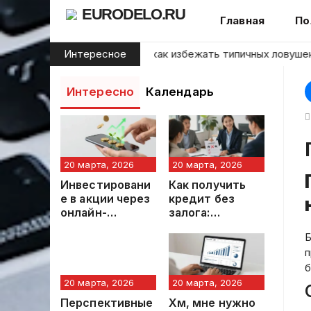
Skip
EURODELO.RU
Главная
По
to
content
начинающих инвесторов: как избежать типичных ловушек на
Интересное
Интересно
Календарь
20 марта, 2026
20 марта, 2026
Инвестировани
Как получить
е в акции через
кредит без
онлайн-
залога:
брокерские
пошаговое
Б
платформы:
руководство
п
пошаговое
для заявителя
руководство
б
20 марта, 2026
20 марта, 2026
Перспективные
Хм, мне нужно