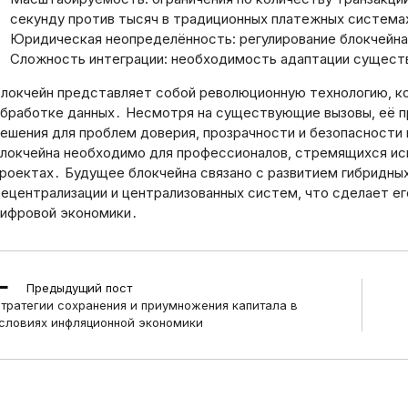
секунду против тысяч в традиционных платежных системах
Юридическая неопределённость: регулирование блокчейна 
Сложность интеграции: необходимость адаптации сущест
локчейн представляет собой революционную технологию, ко
бработке данных․ Несмотря на существующие вызовы, её п
ешения для проблем доверия, прозрачности и безопасности 
локчейна необходимо для профессионалов, стремящихся исп
роектах․ Будущее блокчейна связано с развитием гибридн
ецентрализации и централизованных систем, что сделает е
ифровой экономики․
ead
Предыдущий пост
ore
тратегии сохранения и приумножения капитала в
rticles
словиях инфляционной экономики