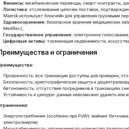
стройка системы
кавычек, HTML-те
Финансы
: межбанковские переводы, смарт-контракты, де
едомлений по операциям:
других символов,
Логистика
: отслеживание цепочек поставок, подтвержден
лное руководство
сам заголовок.
Maersk использует блокчейн для управления грузовыми пер
Здравоохранение
: безопасное хранение медицинских зап
03.2026
20.03.2026
MedRec);
Государственное управление
: электронное голосование
Цифровые активы
: токенизация недвижимости, искусств
Преимущества и ограничения
Преимущества:
Прозрачность: все транзакции доступны для проверки, чт
Безопасность: криптографическая защита и децентрализац
Автономность: отсутствие посредников в транзакциях сни
Устойчивость к цензуре: данные невозможно удалить или и
граничения:
Энергопотребление (особенно при PoW): майнинг биткоина
электроэнергии;
Масштабируемость: ограничения по количеству транзакций 