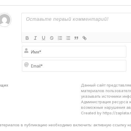
И
м
я
E
*
m
a
i
l
ющих
Данный сайт представляе
*
материалов пользователя
указывать источники инф
Администрация ресурса н
возможные нарушения ав
Created by https://zaplata.
атериалов в публикацию необходимо включить: активную ссылку н