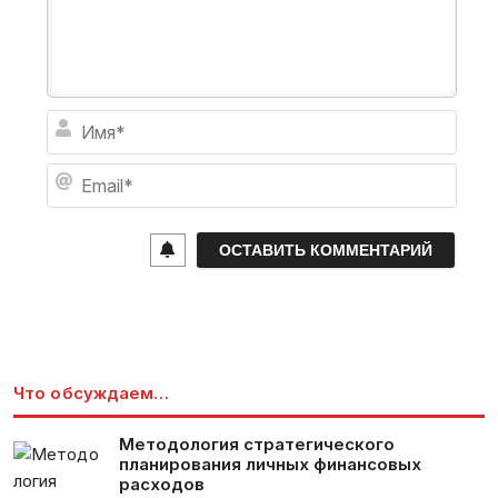
И
м
я
E
*
m
a
i
l
*
Что обсуждаем…
Методология стратегического
планирования личных финансовых
расходов