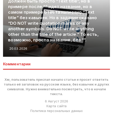
 в
 в
ext
азано
y
ing
Как Получить Займ Без Проверки
 есть,
Документов: Новые Регуляторные
Требования и Процедуры
20.03.2026
Комментарии
Хм, пользователь прислал начало статьи и просит ответить
только её заголовок на русском языке, без кавычек и других
символов. Нужно внимательно посмотреть, что в начале
текста.
6 Август 2026
Карта сайта
Политика персональных данных