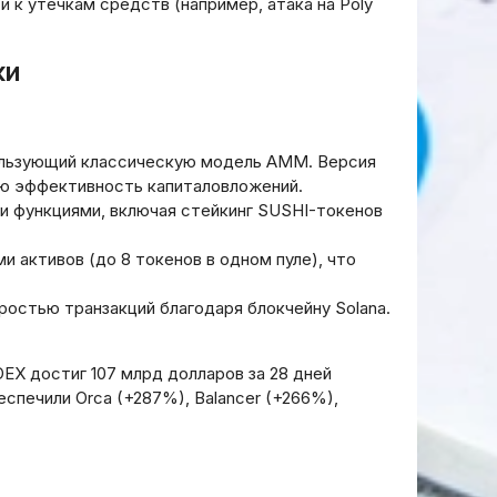
 к утечкам средств (например, атака на Poly
мифы,
биржи: основы
вовые
функционирования и
современные тенденции
жи
20.03.2026
пользующий классическую модель AMM. Версия
ю эффективность капиталовложений.
и функциями, включая стейкинг SUSHI-токенов
и активов (до 8 токенов в одном пуле), что
ростью транзакций благодаря блокчейну Solana.
DEX достиг 107 млрд долларов за 28 дней
еспечили Orca (+287%), Balancer (+266%),