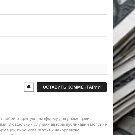
т собой открытую платформу для размещения
ми. В отдельных случаях авторы публикаций могут не
ормации либо указывать их некорректно.