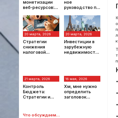
монетизации
ное
веб-ресурсов:
руководство по
полное
проверке
руководство по
транзакций
К
генерации
USDT на
о
дохода
чистоту и AML-
п
риски в 2026
20 марта, 2026
20 марта, 2026
л
году
к
Стратегии
Инвестиции в
снижения
зарубежную
Т
налоговой
недвижимость:
т
нагрузки:
Комплексный
п
комплексный
анализ
подход для
инструмента
физических лиц
диверсификаци
и бизнеса
и капитала
21 марта, 2026
16 мая, 2026
Контроль
Хм, мне нужно
Бюджета:
определить
Стратегии и
заголовок
Методы
статьи,
Эффективного
которую
Управления
предоставил
Что обсуждаем…