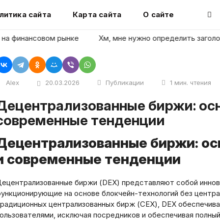
литика сайта
Карта сайта
О сайте
 финансовом рынке
Хм, мне нужно определить заголовок с
Alex
20.03.2026
Публикации
1 мин. чтения
биржи: основы функционирования и
современные тенденции
Децентрализованные биржи: о
и современные тенденции
ецентрализованные биржи (DEX) представляют собой инно
ункционирующие на основе блокчейн-технологий без центра
радиционных централизованных бирж (CEX), DEX обеспечи
ользователями, исключая посредников и обеспечивая полный