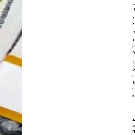
С
В
у
н
Р
т
и
б
Д
о
н
з
п
к
R
m
М
a
П