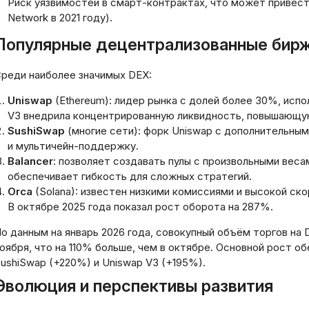
Риск уязвимостей в смарт-контрактах, что может привести
ратегии Эффективного
без документов: 
Network в 2021 году).
равления Финансами: Как
реальность и пра
бежать Лишних Расходов
границы
Популярные децентрализованные бир
03.2026
20.03.2026
реди наиболее значимых DEX:
Uniswap
(Ethereum): лидер рынка с долей более 30%, ис
V3 внедрила концентрированную ликвидность, повышающу
SushiSwap
(многие сети): форк Uniswap с дополнительным
и мультичейн-поддержку.
Balancer
: позволяет создавать пулы с произвольными весам
обеспечивает гибкость для сложных стратегий.
Orca
(Solana): известен низкими комиссиями и высокой ско
В октябре 2025 года показал рост оборота на 287%.
о данным на январь 2026 года, совокупный объём торгов на 
оября, что на 110% больше, чем в октябре. Основной рост об
ushiSwap (+220%) и Uniswap V3 (+195%).
Эволюция и перспективы развития