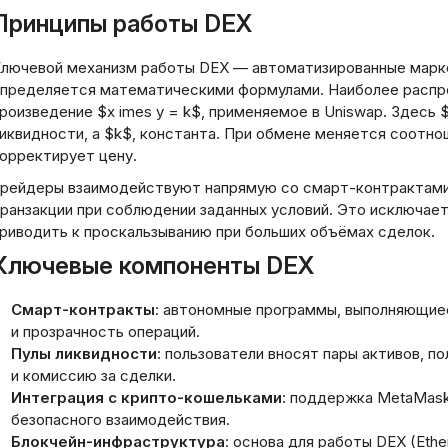
Принципы работы DEX
лючевой механизм работы DEX — автоматизированные марке
пределяется математическими формулами. Наиболее распр
роизведение $x imes y = k$, применяемое в Uniswap. Здесь 
иквидности, а $k$, константа. При обмене меняется соотно
орректирует цену.
рейдеры взаимодействуют напрямую со смарт-контрактами
ранзакции при соблюдении заданных условий. Это исключае
риводить к проскальзыванию при больших объёмах сделок.
Ключевые компоненты DEX
Смарт-контракты
: автономные программы, выполняющие
и прозрачность операций.
Пулы ликвидности
: пользователи вносят пары активов, 
и комиссию за сделки.
Интеграция с крипто-кошельками
: поддержка MetaMask,
безопасного взаимодействия.
Блокчейн-инфраструктура
: основа для работы DEX (Ether