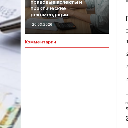
правовые аспекты и
Ст
заголовок.
практические
Уп
ях
рекомендации
Из
20.03.2026
20.
С
Комментарии
П
н
S