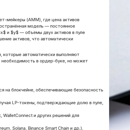
т-мейкеры (AMM), где цена активов
остранённая модель — постоянное
$x$ и $y$ — объёмы двух активов в пуле
шение активов, что автоматически
, которые автоматически выполняют
т необходимость в ордер-буке, но может
ся на блокчейне, обеспечивающие безопасность
получая LP-токены, подтверждающие долю в пуле,
 WalletConnect и других решений для
eum, Solana, Binance Smart Chain и др.),