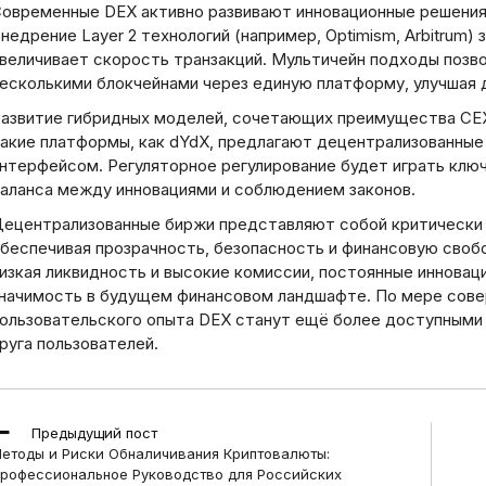
овременные DEX активно развивают инновационные решения
недрение Layer 2 технологий (например, Optimism, Arbitrum)
величивает скорость транзакций. Мультичейн подходы позв
есколькими блокчейнами через единую платформу, улучшая 
азвитие гибридных моделей, сочетающих преимущества CEX
акие платформы, как dYdX, предлагают децентрализованны
нтерфейсом. Регуляторное регулирование будет играть ключ
аланса между инновациями и соблюдением законов.
ецентрализованные биржи представляют собой критически
беспечивая прозрачность, безопасность и финансовую свобо
изкая ликвидность и высокие комиссии, постоянные инноваци
начимость в будущем финансовом ландшафте. По мере сове
ользовательского опыта DEX станут ещё более доступными
руга пользователей.
ead
Предыдущий пост
ore
етоды и Риски Обналичивания Криптовалюты:
rticles
рофессиональное Руководство для Российских