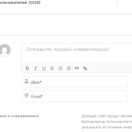
ользователей (2026)
И
м
я
E
*
m
a
i
l
ния и современные
Данный сайт представляе
*
материалов пользователя
указывать источники инф