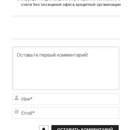
счета без посещения офиса кредитной организации
И
м
я
E
*
m
a
i