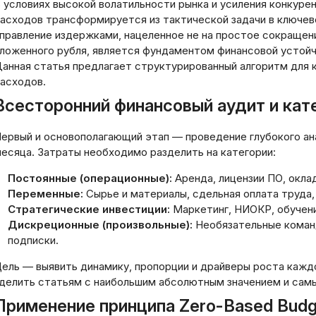
 условиях высокой волатильности рынка и усиления конкуре
асходов трансформируется из тактической задачи в ключев
правление издержками, нацеленное не на простое сокращен
ложенного рубля, является фундаментом финансовой устойчи
анная статья предлагает структурированный алгоритм для к
асходов.
Всесторонний финансовый аудит и кат
ервый и основополагающий этап — проведение глубокого ана
есяца. Затраты необходимо разделить на категории:
Постоянные (операционные):
Аренда, лицензии ПО, окла
Переменные:
Сырье и материалы, сдельная оплата труда,
Стратегические инвестиции:
Маркетинг, НИОКР, обучени
Дискреционные (произвольные):
Необязательные коман
подписки.
ель — выявить динамику, пропорции и драйверы роста кажд
делить статьям с наибольшим абсолютным значением и сам
Применение принципа Zero-Based Budg