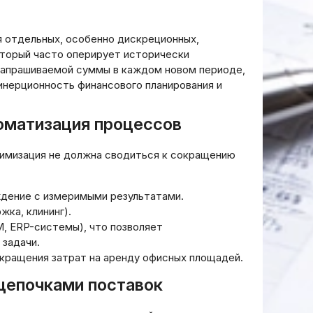
 отдельных, особенно дискреционных,
оторый часто оперирует исторически
апрашиваемой суммы в каждом новом периоде,
инерционность финансового планирования и
томатизация процессов
тимизация не должна сводиться к сокращению
ждение с измеримыми результатами.
жка, клининг).
, ERP-системы), что позволяет
 задачи.
кращения затрат на аренду офисных площадей.
 цепочками поставок
ными
 по