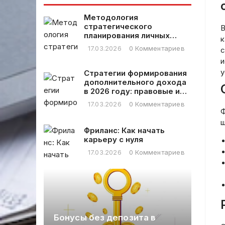
критерии и
инструменты
Методология
проверки
стратегического
В
планирования личных
к
финансовых расходов
17.03.2026
0 Комментариев
с
и
у
Стратегии формирования
дополнительного дохода
в 2026 году: правовые и
практические аспекты
17.03.2026
0 Комментариев
Ф
ш
Фриланс: Как начать
карьеру с нуля
17.03.2026
0 Комментариев
le в
Бонусы без депозита в