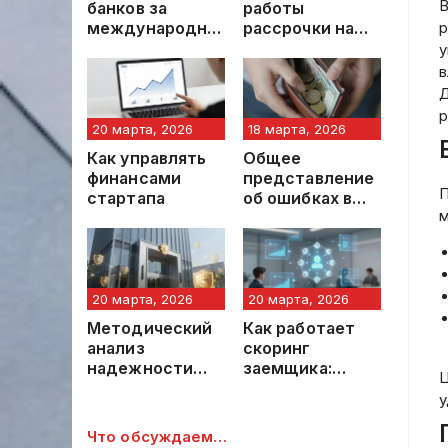
В
банков за
работы
международны
рассрочки на
р
е переводы в
покупки:
у
2026 году:
основные
в
структура,
аспекты и
Д
тренды и
особенности
р
стратегии
20 марта, 2026
18 марта, 2026
выбора
Как управлять
Общее
финансами
представление
П
стартапа
об ошибках в
м
управлении
личными
финансами
20 марта, 2026
20 марта, 2026
Методический
Как работает
анализ
скоринг
надежности
заемщика:
Ц
кредитной
подробный
у
организации:
аналитический
ключевые
обзор
Что обсуждаем…