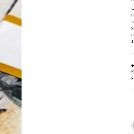
О
п
с
к
в
з
R
m
К
a
р