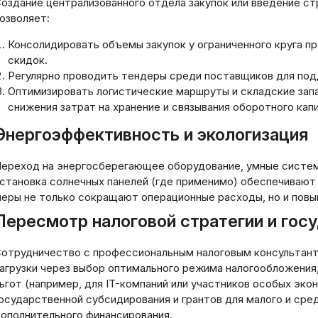
оздание централизованного отдела закупок или введение ст
и для фрилансеров:
операционной
озволяет:
шие предложения и
деятельности стра
овия
инструменты
Консолидировать объемы закупок у ограниченного круга п
скидок.
.2026
21.03.2026
Регулярно проводить тендеры среди поставщиков для под
Оптимизировать логистические маршруты и складские запас
снижения затрат на хранение и связывания оборотного капи
Энергоэффективность и экологизация
ереход на энергосберегающее оборудование, умные систем
становка солнечных панелей (где применимо) обеспечиваю
еры не только сокращают операционные расходы, но и повы
Пересмотр налоговой стратегии и го
отрудничество с профессиональным налоговым консультанто
агрузки через выбор оптимального режима налогообложения
ьгот (например, для IT-компаний или участников особых эко
осударственной субсидирования и грантов для малого и ср
ополнительного финансирования.