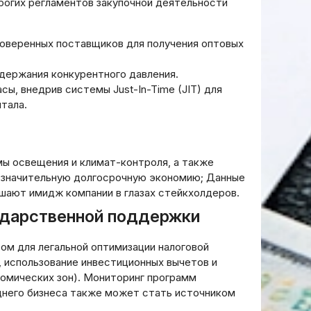
рогих регламентов закупочной деятельности
Как вывести криптовалюту
тегии и
в наличные: правовые и
практические аспекты
роверенных поставщиков для получения оптовых
12.04.2026
держания конкурентного давления.
ы, внедрив системы Just-In-Time (JIT) для
тала.
ы освещения и климат-контроля, а также
т значительную долгосрочную экономию; Данные
шают имидж компании в глазах стейкхолдеров.
сударственной поддержки
м для легальной оптимизации налоговой
, использование инвестиционных вычетов и
номических зон). Мониторинг программ
еднего бизнеса также может стать источником