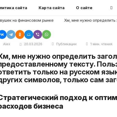
литика сайта
Карта сайта
О сайте
ек на финансовом рынке
Хм, мне нужно определить загол
Alex
20.03.2026
Публикации
1 мин. чтения
елить заголовок статьи по
предоставленному тексту. Поль
ответить только на русском язык
других символов, только сам заг
Стратегический подход к опти
расходов бизнеса