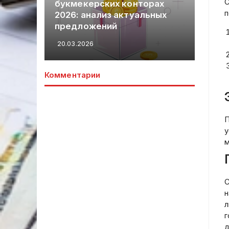
С
букмекерских конторах
Банк
п
ые
2026: анализ актуальных
луч
предложений
усл
20.03.2026
20.03
Комментарии
П
у
м
С
н
л
г
д