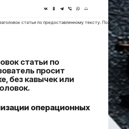
овок статьи по предоставленному тексту. Пользователь просит 
зователь просит
е, без кавычек или
оловок.
мизации операционных