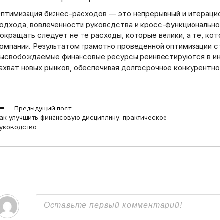
птимизация бизнес-расходов — это непрерывный и итераци
одхода, вовлеченности руководства и кросс-функционально
окращать следует не те расходы, которые велики, а те, кот
омпании. Результатом грамотно проведенной оптимизации ст
ысвобождаемые финансовые ресурсы реинвестируются в инн
ахват новых рынков, обеспечивая долгосрочное конкурентн
ead
Предыдущий пост
ore
ак улучшить финансовую дисциплину: практическое
rticles
уководство