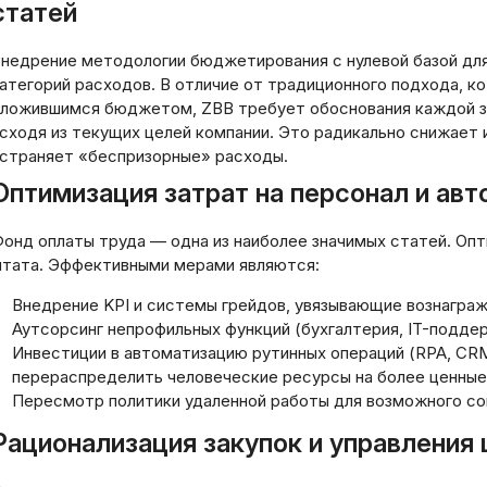
статей
недрение методологии бюджетирования с нулевой базой для
атегорий расходов. В отличие от традиционного подхода, к
ложившимся бюджетом, ZBB требует обоснования каждой з
сходя из текущих целей компании. Это радикально снижает 
страняет «беспризорные» расходы.
Оптимизация затрат на персонал и ав
онд оплаты труда — одна из наиболее значимых статей. Оп
тата. Эффективными мерами являются:
Внедрение KPI и системы грейдов, увязывающие вознагра
Аутсорсинг непрофильных функций (бухгалтерия, IT-поддер
Инвестиции в автоматизацию рутинных операций (RPA, CRM
перераспределить человеческие ресурсы на более ценные
Пересмотр политики удаленной работы для возможного со
Рационализация закупок и управления
Управление денеж
потоками Cash Flow