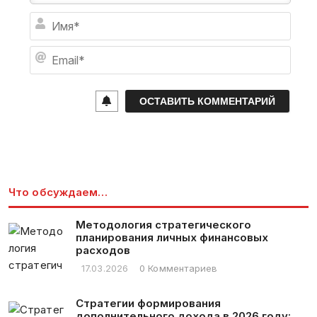
И
м
я
E
*
m
a
i
l
*
Что обсуждаем…
Методология стратегического
планирования личных финансовых
расходов
17.03.2026
0 Комментариев
Стратегии формирования
дополнительного дохода в 2026 году: