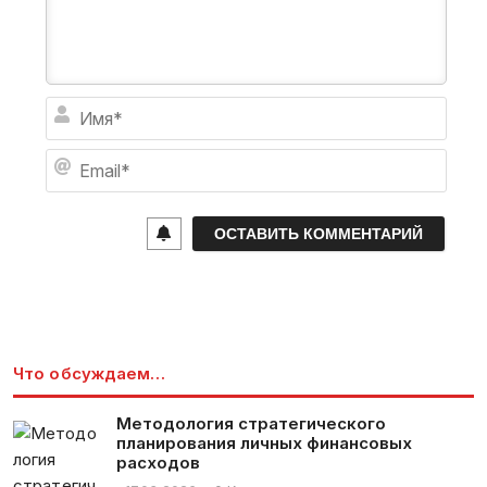
И
м
я
E
*
m
a
i
l
*
Что обсуждаем…
Методология стратегического
планирования личных финансовых
расходов