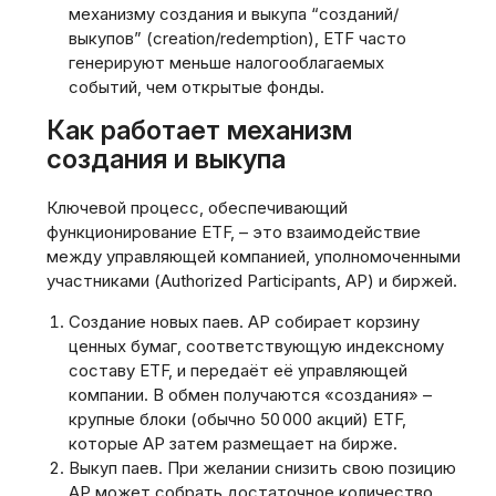
механизму создания и выкупа “созданий/
выкупов” (creation/redemption)‚ ETF часто
генерируют меньше налогооблагаемых
событий‚ чем открытые фонды.
Как работает механизм
создания и выкупа
Ключевой процесс‚ обеспечивающий
функционирование ETF‚ – это взаимодействие
между управляющей компанией‚ уполномоченными
участниками (Authorized Participants‚ AP) и биржей.
Создание новых паев. AP собирает корзину
ценных бумаг‚ соответствующую индексному
составу ETF‚ и передаёт её управляющей
компании. В обмен получаются «создания» –
крупные блоки (обычно 50 000 акций) ETF‚
которые AP затем размещает на бирже.
Выкуп паев. При желании снизить свою позицию
AP может собрать достаточное количество