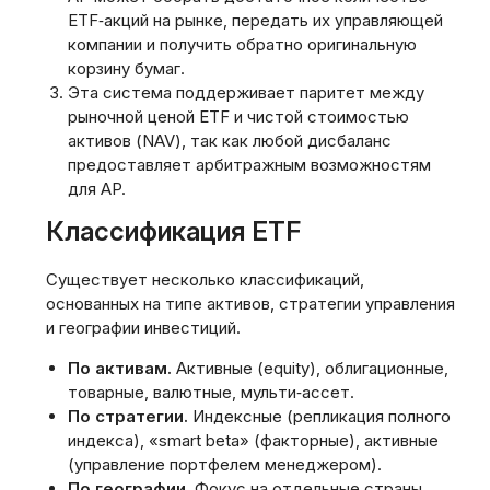
ETF‑акций на рынке‚ передать их управляющей
компании и получить обратно оригинальную
корзину бумаг.
Эта система поддерживает паритет между
рыночной ценой ETF и чистой стоимостью
активов (NAV)‚ так как любой дисбаланс
предоставляет арбитражным возможностям
для AP.
Классификация ETF
Существует несколько классификаций‚
основанных на типе активов‚ стратегии управления
и географии инвестиций.
По активам.
Активные (equity)‚ облигационные‚
товарные‚ валютные‚ мульти‑ассет.
По стратегии.
Индексные (репликация полного
индекса)‚ «smart beta» (факторные)‚ активные
(управление портфелем менеджером).
По географии.
Фокус на отдельные страны‚