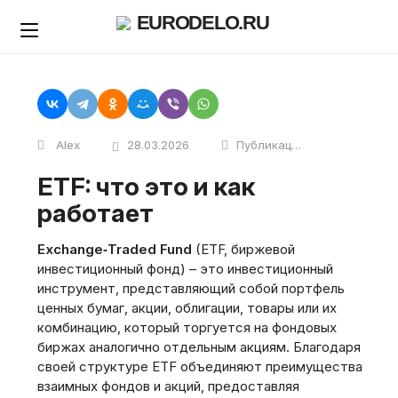
Skip
EURODELO.RU
to
content
Alex
28.03.2026
Публикации
ETF: что это и как
работает
Exchange‑Traded Fund
(ETF‚ биржевой
инвестиционный фонд) – это инвестиционный
инструмент‚ представляющий собой портфель
ценных бумаг‚ акции‚ облигации‚ товары или их
комбинацию‚ который торгуется на фондовых
биржах аналогично отдельным акциям. Благодаря
своей структуре ETF объединяют преимущества
взаимных фондов и акций‚ предоставляя