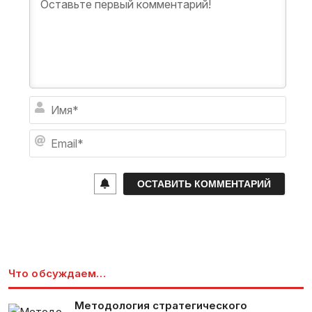
И
м
я
E
*
m
a
i
l
*
Что обсуждаем…
Методология стратегического