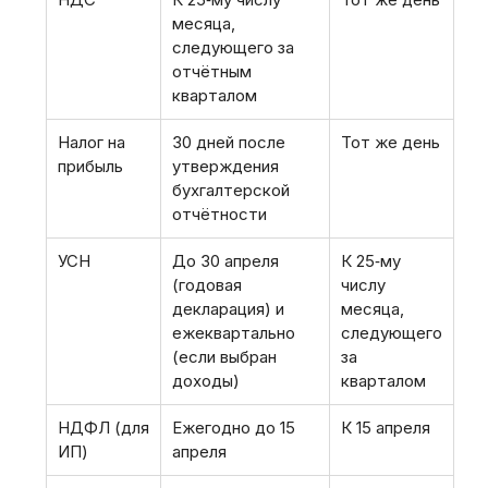
месяца,
следующего за
отчётным
кварталом
Налог на
30 дней после
Тот же день
прибыль
утверждения
бухгалтерской
отчётности
УСН
До 30 апреля
К 25‑му
(годовая
числу
декларация) и
месяца,
ежеквартально
следующего
(если выбран
за
доходы)
кварталом
НДФЛ (для
Ежегодно до 15
К 15 апреля
ИП)
апреля