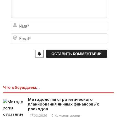
И
м
я
E
*
m
a
i
l
*
Что обсуждаем…
Методология стратегического
планирования личных финансовых
расходов
17.03.2026
0 Комментариев