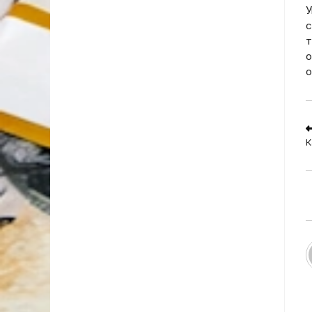
У
с
т
о
о
R
m
К
a