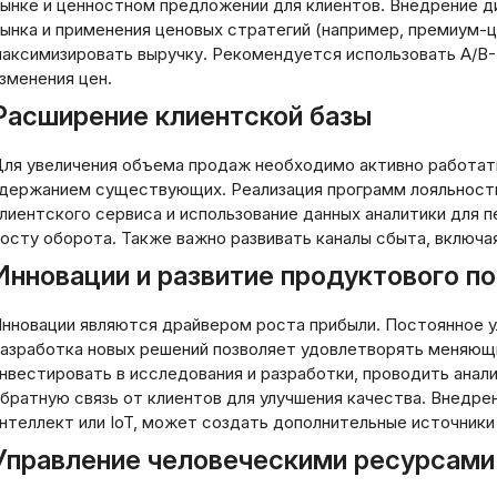
ынке и ценностном предложении для клиентов. Внедрение д
ынка и применения ценовых стратегий (например, премиум-
аксимизировать выручку. Рекомендуется использовать A/B-
зменения цен.
Расширение клиентской базы
ля увеличения объема продаж необходимо активно работать
держанием существующих. Реализация программ лояльности
лиентского сервиса и использование данных аналитики для
осту оборота. Также важно развивать каналы сбыта, включа
Инновации и развитие продуктового п
нновации являются драйвером роста прибыли. Постоянное 
азработка новых решений позволяет удовлетворять меняющ
нвестировать в исследования и разработки, проводить анал
братную связь от клиентов для улучшения качества. Внедрен
нтеллект или IoT, может создать дополнительные источники
Управление человеческими ресурсами
ые займы без
Стратегия долгосро