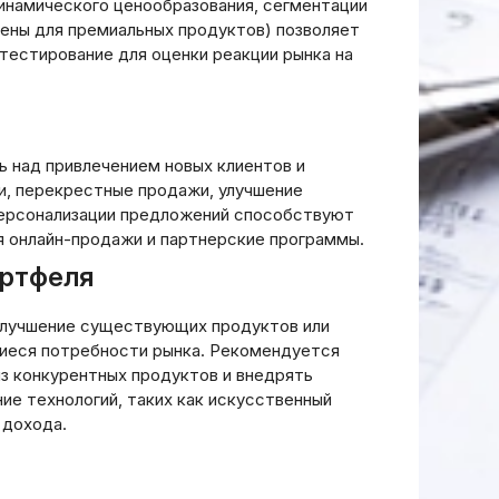
инамического ценообразования, сегментации
цены для премиальных продуктов) позволяет
тестирование для оценки реакции рынка на
 над привлечением новых клиентов и
, перекрестные продажи, улучшение
 персонализации предложений способствуют
я онлайн-продажи и партнерские программы.
ортфеля
улучшение существующих продуктов или
иеся потребности рынка. Рекомендуется
из конкурентных продуктов и внедрять
ие технологий, таких как искусственный
 дохода.
Б
чного
о