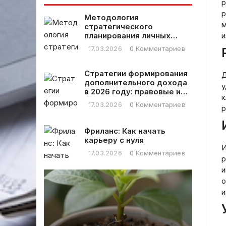
развития
р
текста.
малого и
р
Методология
среднего
м
стратегического
бизнеса
планирования личных
и
финансовых расходов
17.03.2026
0 Комментариев
Стратегии формирования
Д
дополнительного дохода
у
в 2026 году: правовые и
к
практические аспекты
17.03.2026
0 Комментариев
р
Фриланс: Как начать
карьеру с нуля
И
17.03.2026
0 Комментариев
р
и
о
и
Быстр