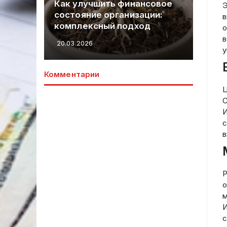
Как улучшить финансовое
прове
Э
состояние организации:
аспек
в
комплексный подход
риски
о
в
20.03.2026
20.03.2
у
Комментарии
Ц
C
И
с
в
Р
о
м
И
с