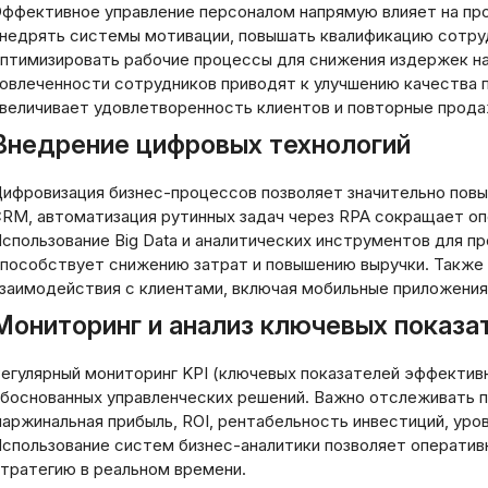
рки: правовые
инвестирования:
ффективное управление персоналом напрямую влияет на пр
ты, преимущества и
фундаментальный по
недрять системы мотивации, повышать квалификацию сотруд
построению капитал
птимизировать рабочие процессы для снижения издержек на
овлеченности сотрудников приводят к улучшению качества п
026
20.03.2026
величивает удовлетворенность клиентов и повторные прода
Внедрение цифровых технологий
ифровизация бизнес-процессов позволяет значительно пов
RM, автоматизация рутинных задач через RPA сокращает оп
спользование Big Data и аналитических инструментов для пр
пособствует снижению затрат и повышению выручки. Также
заимодействия с клиентами, включая мобильные приложения
Мониторинг и анализ ключевых показа
егулярный мониторинг KPI (ключевых показателей эффективн
боснованных управленческих решений. Важно отслеживать по
аржинальная прибыль, ROI, рентабельность инвестиций, уро
спользование систем бизнес-аналитики позволяет оператив
тратегию в реальном времени.