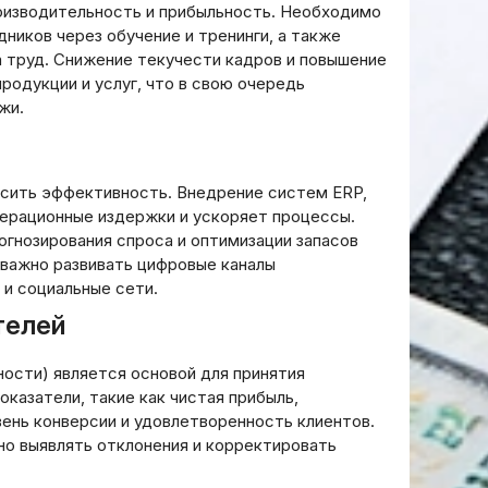
Как оформить займ через
к
оизводительность и прибыльность. Необходимо
дход к
приложение: пошаговое
р
ников через обучение и тренинги, а также
а
руководство
2
 труд. Снижение текучести кадров и повышение
родукции и услуг, что в свою очередь
20.03.2026
1
жи.
ысить эффективность. Внедрение систем ERP,
ерационные издержки и ускоряет процессы.
огнозирования спроса и оптимизации запасов
 важно развивать цифровые каналы
 и социальные сети.
телей
ости) является основой для принятия
казатели, такие как чистая прибыль,
вень конверсии и удовлетворенность клиентов.
но выявлять отклонения и корректировать