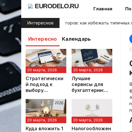
Skip
EURODELO.RU
Главная
По
to
content
Ошибки начинающих инвесторов: как избежать типичных лов
Интересное
Интересно
Календарь
Стратегии увеличен
20 марта, 2026
20 марта, 2026
Стратегически
Лучшие
й подход к
сервисы для
В
выбору
бухгалтерии:
ф
потребительск
обзор
э
ого займа с
современных
п
минимальной
решений в 2026
п
процентной
году
ставкой
20 марта, 2026
20 марта, 2026
Куда вложить 1
Налогообложен